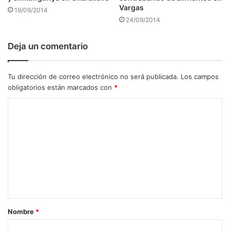
Vargas
19/09/2014
24/09/2014
Deja un comentario
Tu dirección de correo electrónico no será publicada.
Los campos
obligatorios están marcados con
*
C
o
m
e
n
t
a
Nombre
*
r
i