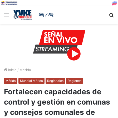
Menu
B
Inicio
/
Mérida
Mérida
Mundial Mérida
Regionales
Regiones
Fortalecen capacidades de
control y gestión en comunas
y consejos comunales de