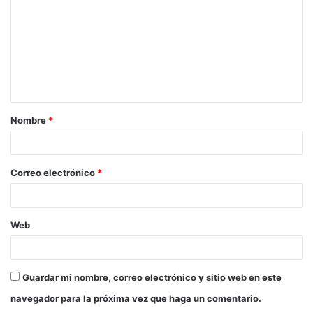
m
e
n
t
a
Nombre
*
r
i
o
Correo electrónico
*
*
Web
Guardar mi nombre, correo electrónico y sitio web en este
navegador para la próxima vez que haga un comentario.