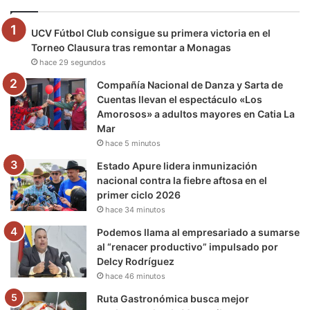
o
e
b
g
r
k
UCV Fútbol Club consigue su primera victoria en el
o
r
e
r
a
Torneo Clausura tras remontar a Monagas
hace 29 segundos
k
a
m
Compañía Nacional de Danza y Sarta de
m
Cuentas llevan el espectáculo «Los
Amorosos» a adultos mayores en Catia La
Mar
hace 5 minutos
Estado Apure lidera inmunización
nacional contra la fiebre aftosa en el
primer ciclo 2026
hace 34 minutos
Podemos llama al empresariado a sumarse
al “renacer productivo” impulsado por
Delcy Rodríguez
hace 46 minutos
Ruta Gastronómica busca mejor