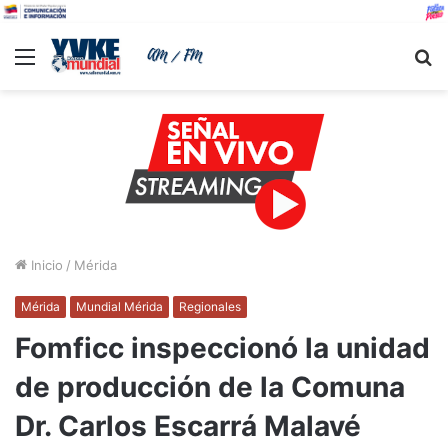
Menu
B
Inicio
/
Mérida
Mérida
Mundial Mérida
Regionales
Fomficc inspeccionó la unidad
de producción de la Comuna
Dr. Carlos Escarrá Malavé