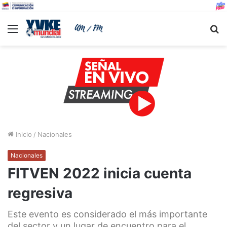
Menu
B
Inicio
/
Nacionales
Nacionales
FITVEN 2022 inicia cuenta
regresiva
Este evento es considerado el más importante
del sector y un lugar de encuentro para el