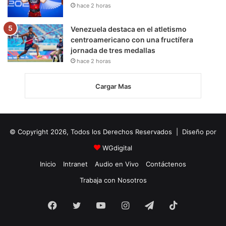
hace 2 horas
Venezuela destaca en el atletismo
centroamericano con una fructífera
jornada de tres medallas
hace 2 horas
Cargar Mas
© Copyright 2026, Todos los Derechos Reservados | Diseño por
WGdigital
Inicio
Intranet
Audio en Vivo
Contáctenos
Trabaja con Nosotros
Facebook
Twitter
YouTube
Instagram
Telegram
TikTok