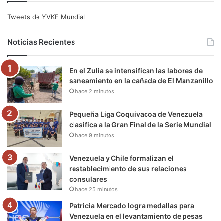
e
t
T
t
e
T
Tweets de YVKE Mundial
b
t
u
a
g
o
Noticias Recientes
o
e
b
g
r
k
En el Zulia se intensifican las labores de
o
r
e
r
a
saneamiento en la cañada de El Manzanillo
hace 2 minutos
k
a
m
m
Pequeña Liga Coquivacoa de Venezuela
clasifica a la Gran Final de la Serie Mundial
hace 9 minutos
Venezuela y Chile formalizan el
restablecimiento de sus relaciones
consulares
hace 25 minutos
Patricia Mercado logra medallas para
Venezuela en el levantamiento de pesas