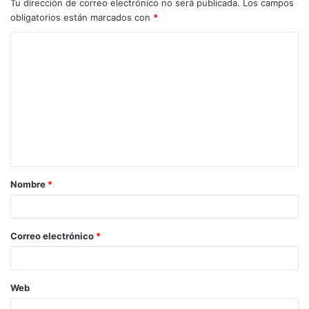
Tu dirección de correo electrónico no será publicada.
Los campos
obligatorios están marcados con
*
C
o
m
e
n
t
a
Nombre
*
r
i
o
Correo electrónico
*
*
Web