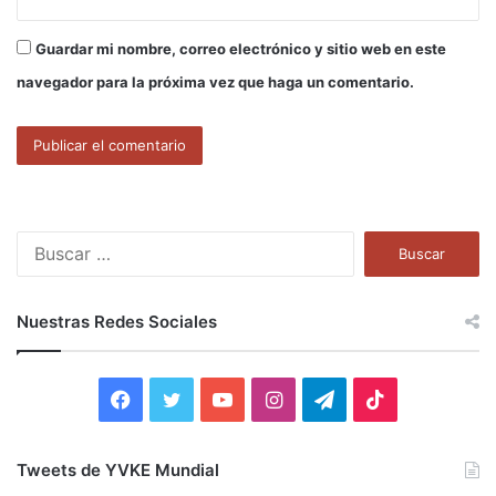
Guardar mi nombre, correo electrónico y sitio web en este
navegador para la próxima vez que haga un comentario.
B
u
s
c
Nuestras Redes Sociales
a
r
:
F
T
Y
I
T
T
a
w
o
n
e
i
Tweets de YVKE Mundial
c
i
u
s
l
k