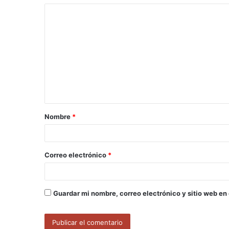
C
o
m
e
n
t
a
Nombre
*
r
i
o
Correo electrónico
*
*
Guardar mi nombre, correo electrónico y sitio web en