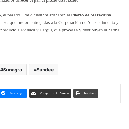
panaderos ofrecer el pan al precio establecido.
o
, el pasado 5 de diciembre arribaron al
Puerto de Maracaibo
ense, que fueron entregadas a la Corporación de Abastecimiento y
 producto a Monaca y Cargill, que procesan y distribuyen la harina
Sunagro
Sundee
Messenger
Compartir via Correo
Imprimir