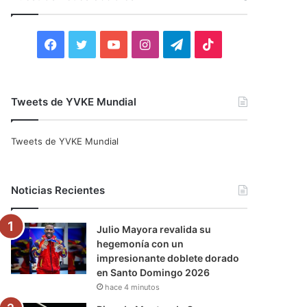
r
:
F
T
Y
I
T
T
a
w
o
n
e
i
c
i
u
s
l
k
Tweets de YVKE Mundial
e
t
T
t
e
T
Tweets de YVKE Mundial
b
t
u
a
g
o
o
e
b
g
r
k
Noticias Recientes
o
r
e
r
a
Julio Mayora revalida su
k
a
m
hegemonía con un
impresionante doblete dorado
m
en Santo Domingo 2026
hace 4 minutos