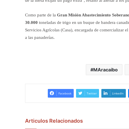
de la mesa exijan un pago extra", resaltó al alertar a los 
Como parte de la
Gran Misión Abastecimiento Soberan
30.000
toneladas de trigo en un buque de bandera canadi
Servicios Agrícolas (Casa), encargada de comercializar el
a las panaderías.
MAracaibo
Facebook
Twitter
LinkedIn
Articulos Relacionados