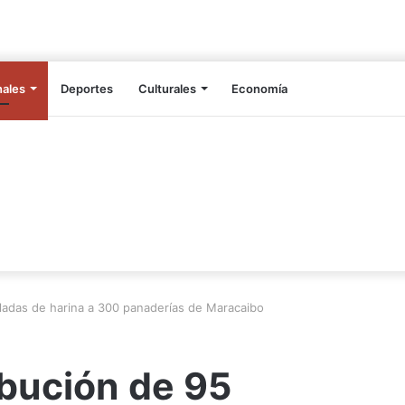
nales
Deportes
Culturales
Economía
eladas de harina a 300 panaderías de Maracaibo
ibución de 95