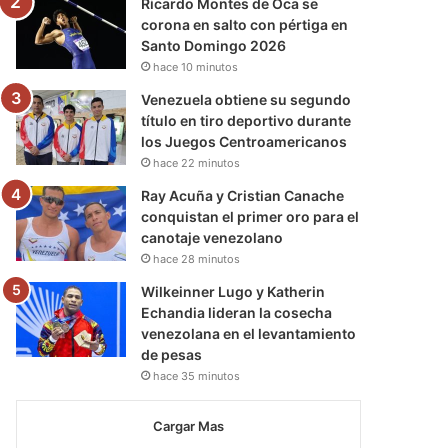
Ricardo Montes de Oca se
corona en salto con pértiga en
Santo Domingo 2026
hace 10 minutos
Venezuela obtiene su segundo
título en tiro deportivo durante
los Juegos Centroamericanos
hace 22 minutos
Ray Acuña y Cristian Canache
conquistan el primer oro para el
canotaje venezolano
hace 28 minutos
Wilkeinner Lugo y Katherin
Echandia lideran la cosecha
venezolana en el levantamiento
de pesas
hace 35 minutos
Cargar Mas