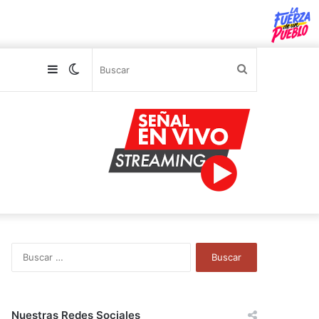
Sidebar
Switch
Buscar
skin
B
u
s
c
a
Nuestras Redes Sociales