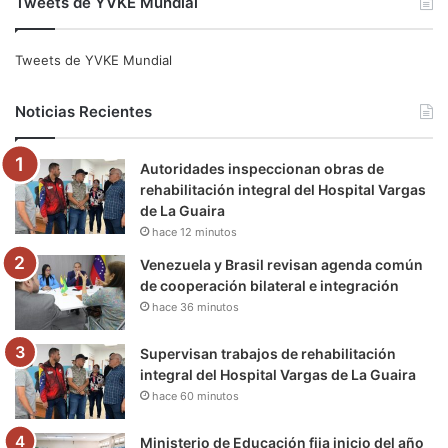
Tweets de YVKE Mundial
c
i
u
s
l
k
e
t
T
t
e
T
Tweets de YVKE Mundial
b
t
u
a
g
o
Noticias Recientes
o
e
b
g
r
k
Autoridades inspeccionan obras de
o
r
e
r
a
rehabilitación integral del Hospital Vargas
de La Guaira
k
a
m
hace 12 minutos
m
Venezuela y Brasil revisan agenda común
de cooperación bilateral e integración
hace 36 minutos
Supervisan trabajos de rehabilitación
integral del Hospital Vargas de La Guaira
hace 60 minutos
Ministerio de Educación fija inicio del año