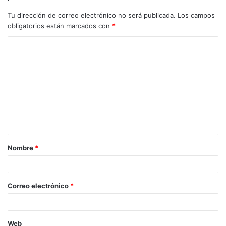
Tu dirección de correo electrónico no será publicada.
Los campos
obligatorios están marcados con
*
C
o
m
e
n
t
a
Nombre
*
r
i
o
Correo electrónico
*
*
Web