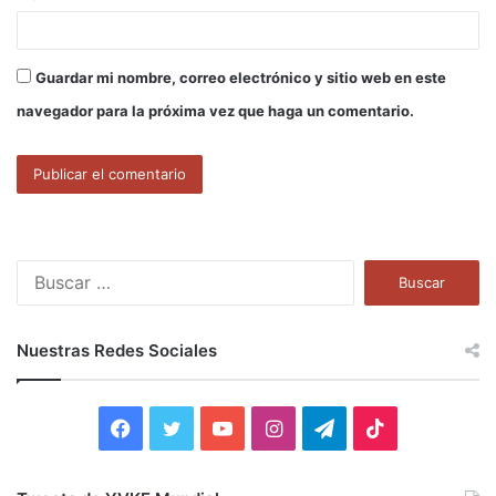
Guardar mi nombre, correo electrónico y sitio web en este
navegador para la próxima vez que haga un comentario.
B
u
s
c
Nuestras Redes Sociales
a
r
:
F
T
Y
I
T
T
a
w
o
n
e
i