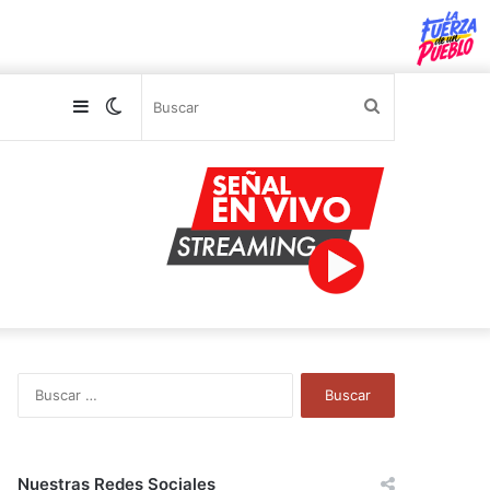
Sidebar
Switch
Buscar
skin
B
u
s
c
a
Nuestras Redes Sociales