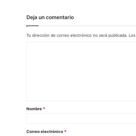
Deja un comentario
Tu dirección de correo electrónico no será publicada.
Los
C
o
m
e
n
t
a
Nombre
*
r
i
o
Correo electrónico
*