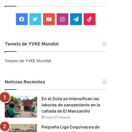
r
:
F
T
Y
I
T
T
a
w
o
n
e
i
c
i
u
s
l
k
Tweets de YVKE Mundial
e
t
T
t
e
T
Tweets de YVKE Mundial
b
t
u
a
g
o
o
e
b
g
r
k
Noticias Recientes
o
r
e
r
a
En el Zulia se intensifican las
k
a
m
labores de saneamiento en la
cañada de El Manzanillo
m
hace 37 minutos
Pequeña Liga Coquivacoa de