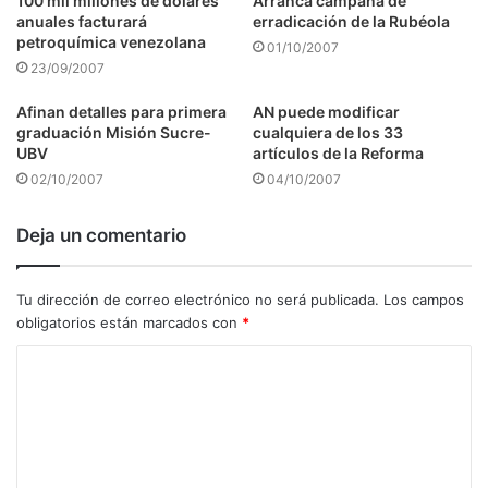
100 mil millones de dólares
Arranca campaña de
anuales facturará
erradicación de la Rubéola
petroquímica venezolana
01/10/2007
23/09/2007
Afinan detalles para primera
AN puede modificar
graduación Misión Sucre-
cualquiera de los 33
UBV
artículos de la Reforma
02/10/2007
04/10/2007
Deja un comentario
Tu dirección de correo electrónico no será publicada.
Los campos
obligatorios están marcados con
*
C
o
m
e