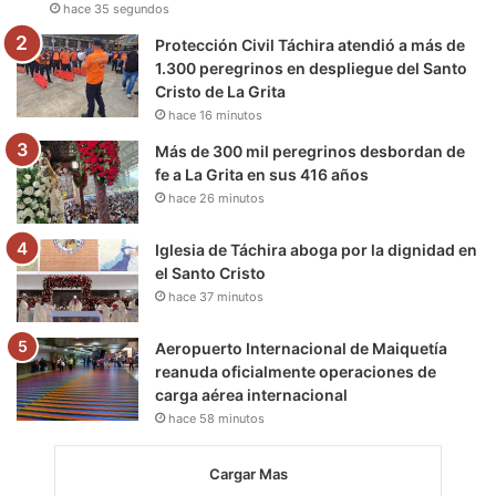
hace 35 segundos
k
a
m
Protección Civil Táchira atendió a más de
m
1.300 peregrinos en despliegue del Santo
Cristo de La Grita
hace 16 minutos
Más de 300 mil peregrinos desbordan de
fe a La Grita en sus 416 años
hace 26 minutos
Iglesia de Táchira aboga por la dignidad en
el Santo Cristo
hace 37 minutos
Aeropuerto Internacional de Maiquetía
reanuda oficialmente operaciones de
carga aérea internacional
hace 58 minutos
Cargar Mas