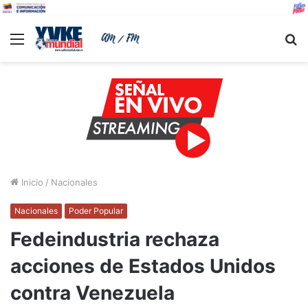
Menu
B
Inicio
/
Nacionales
Nacionales
Poder Popular
Fedeindustria rechaza
acciones de Estados Unidos
contra Venezuela