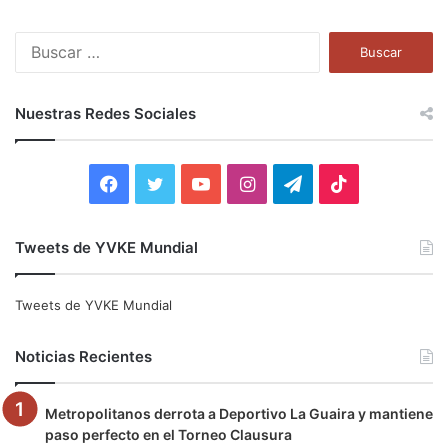
B
u
s
c
Nuestras Redes Sociales
a
r
:
F
T
Y
I
T
T
a
w
o
n
e
i
Tweets de YVKE Mundial
c
i
u
s
l
k
e
t
T
t
e
T
Tweets de YVKE Mundial
b
t
u
a
g
o
Noticias Recientes
o
e
b
g
r
k
Metropolitanos derrota a Deportivo La Guaira y mantiene
o
r
e
r
a
paso perfecto en el Torneo Clausura