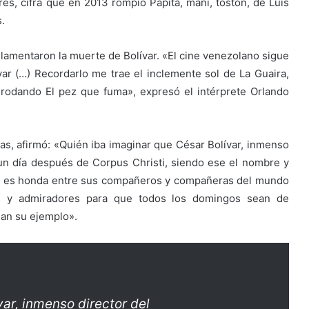
es, cifra que en 2013 rompió Papita, maní, tostón, de Luis
.
s lamentaron la muerte de Bolívar. «El cine venezolano sigue
ar (…) Recordarlo me trae el inclemente sol de La Guaira,
 rodando El pez que fuma», expresó el intérprete Orlando
egas, afirmó: «Quién iba imaginar que César Bolívar, inmenso
 un día después de Corpus Christi, siendo ese el nombre y
na es honda entre sus compañeros y compañeras del mundo
ulos y admiradores para que todos los domingos sean de
gan su ejemplo».
ar, inmenso director del