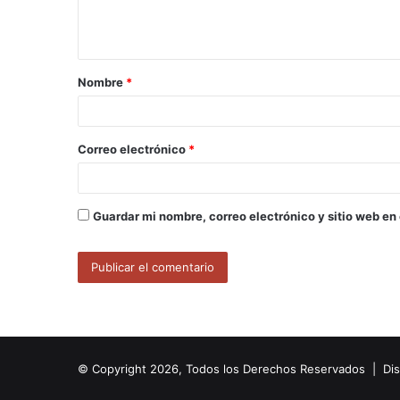
n
t
a
Nombre
*
r
i
o
Correo electrónico
*
*
Guardar mi nombre, correo electrónico y sitio web en
© Copyright 2026, Todos los Derechos Reservados | Di