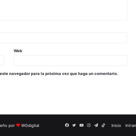
Web
 este navegador para la próxima vez que haga un comentario.
seño por
WGdigital
Facebook
Twitter
YouTube
Instagram
Telegram
TikTok
Inicio
Intra