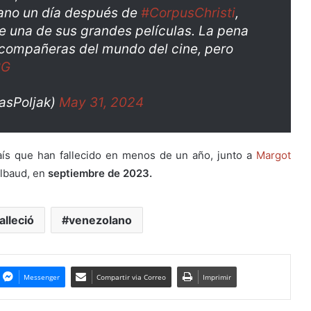
lano un día después de
#CorpusChristi
,
e una de sus grandes películas. La pena
compañeras del mundo del cine, pero
BG
gasPoljak)
May 31, 2024
país que han fallecido en menos de un año, junto a
Margot
albaud, en
septiembre de 2023.
alleció
venezolano
Messenger
Compartir via Correo
Imprimir