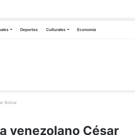
nales
Deportes
Culturales
Economía
ar Bolívar
sta venezolano César