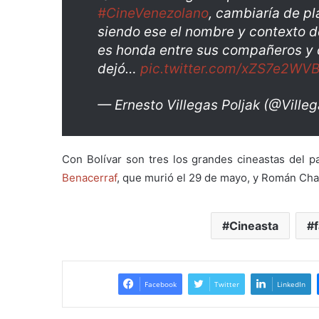
#CineVenezolano
, cambiaría de p
siendo ese el nombre y contexto d
es honda entre sus compañeros y 
dejó…
pic.twitter.com/xZS7e2WV
— Ernesto Villegas Poljak (@Ville
Con Bolívar son tres los grandes cineastas del 
Benacerraf
, que murió el 29 de mayo, y Román Ch
Cineasta
f
Facebook
Twitter
LinkedIn