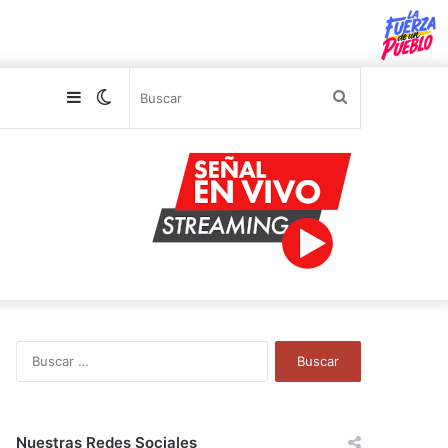
Sidebar
Switch
Buscar
skin
B
u
s
c
a
Nuestras Redes Sociales