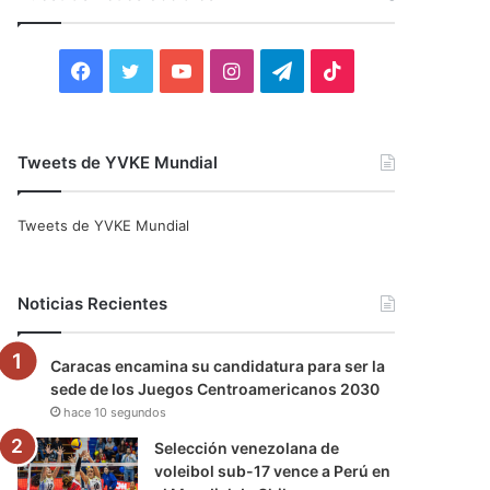
r
:
F
T
Y
I
T
T
a
w
o
n
e
i
c
i
u
s
l
k
Tweets de YVKE Mundial
e
t
T
t
e
T
Tweets de YVKE Mundial
b
t
u
a
g
o
o
e
b
g
r
k
Noticias Recientes
o
r
e
r
a
Caracas encamina su candidatura para ser la
k
a
m
sede de los Juegos Centroamericanos 2030
hace 10 segundos
m
Selección venezolana de
voleibol sub-17 vence a Perú en