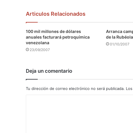
Articulos Relacionados
100 mil millones de dólares
Arranca camp
anuales facturará petroquímica
de la Rubéola
venezolana
01/10/2007
23/09/2007
Deja un comentario
Tu dirección de correo electrónico no será publicada.
Los
C
o
m
e