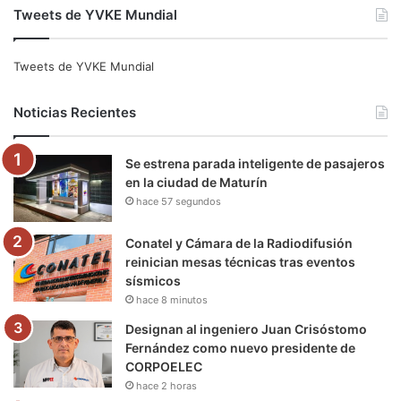
Tweets de YVKE Mundial
c
i
u
s
l
k
e
t
T
t
e
T
Tweets de YVKE Mundial
b
t
u
a
g
o
Noticias Recientes
o
e
b
g
r
k
Se estrena parada inteligente de pasajeros
o
r
e
r
a
en la ciudad de Maturín
hace 57 segundos
k
a
m
m
Conatel y Cámara de la Radiodifusión
reinician mesas técnicas tras eventos
sísmicos
hace 8 minutos
Designan al ingeniero Juan Crisóstomo
Fernández como nuevo presidente de
CORPOELEC
hace 2 horas