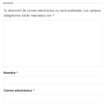
Tu dirección de correo electrónico no será publicada.
Los campos
obligatorios están marcados con
*
C
o
m
e
n
t
a
Nombre
*
r
i
o
Correo electrónico
*
*