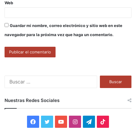
Web
Guardar mi nombre, correo electrónico y sitio web en este
navegador para la próxima vez que haga un comentario.
B
u
s
c
Nuestras Redes Sociales
a
r
:
F
T
Y
I
T
T
a
w
o
n
e
i