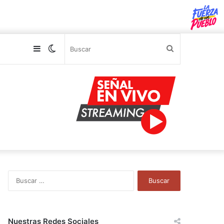
Sidebar
Switch
Buscar
skin
B
u
s
c
a
Nuestras Redes Sociales