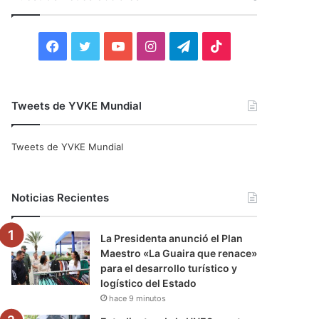
r
:
F
T
Y
I
T
T
a
w
o
n
e
i
c
i
u
s
l
k
Tweets de YVKE Mundial
e
t
T
t
e
T
Tweets de YVKE Mundial
b
t
u
a
g
o
o
e
b
g
r
k
Noticias Recientes
o
r
e
r
a
La Presidenta anunció el Plan
k
a
m
Maestro «La Guaira que renace»
para el desarrollo turístico y
m
logístico del Estado
hace 9 minutos