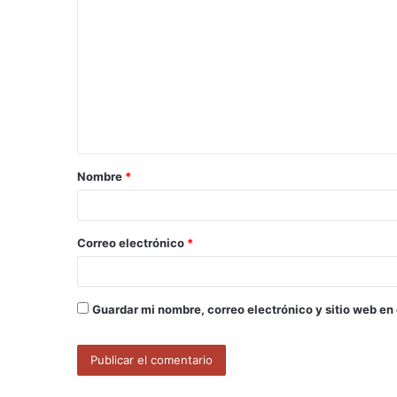
o
m
e
n
t
a
Nombre
*
r
i
o
Correo electrónico
*
*
Guardar mi nombre, correo electrónico y sitio web en