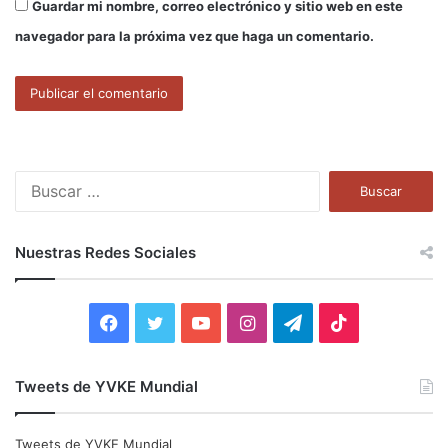
Guardar mi nombre, correo electrónico y sitio web en este
navegador para la próxima vez que haga un comentario.
B
u
s
c
Nuestras Redes Sociales
a
r
:
F
T
Y
I
T
T
a
w
o
n
e
i
Tweets de YVKE Mundial
c
i
u
s
l
k
e
t
T
t
e
T
Tweets de YVKE Mundial