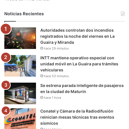
b
t
u
a
g
o
Noticias Recientes
o
e
b
g
r
k
Autoridades controlan dos incendios
o
r
e
r
a
registrados la noche del viernes en La
Guaira y Miranda
k
a
m
hace 29 minutos
m
INTT mantiene operativo especial con
unidad móvil en La Guaira para trámites
vehiculares
hace 53 minutos
Se estrena parada inteligente de pasajeros
en la ciudad de Maturín
hace 1 hora
Conatel y Cámara de la Radiodifusión
reinician mesas técnicas tras eventos
sísmicos