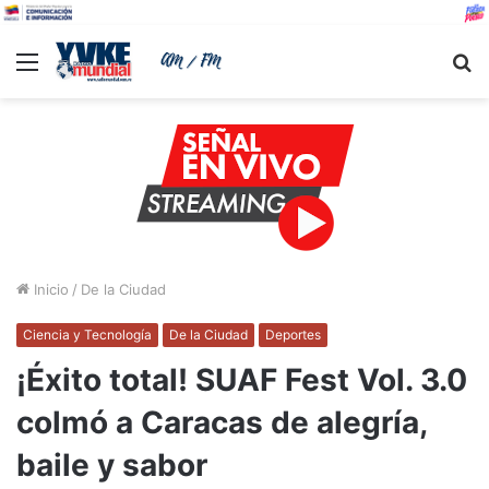
Menu
B
Inicio
/
De la Ciudad
Ciencia y Tecnología
De la Ciudad
Deportes
¡Éxito total! SUAF Fest Vol. 3.0
colmó a Caracas de alegría,
baile y sabor