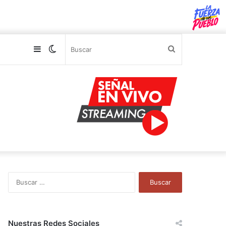
Sidebar
Switch
Buscar
skin
B
u
s
c
a
Nuestras Redes Sociales