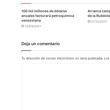
100 mil millones de dólares
Arranca camp
anuales facturará petroquímica
de la Rubéola
venezolana
01/10/2007
23/09/2007
Deja un comentario
Tu dirección de correo electrónico no será publicada.
Los
C
o
m
e
n
t