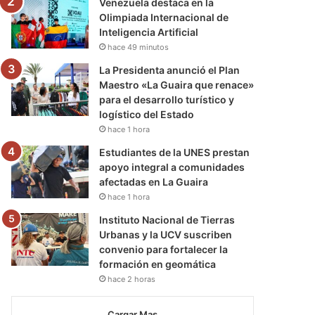
Venezuela destaca en la
Olimpiada Internacional de
Inteligencia Artificial
hace 49 minutos
La Presidenta anunció el Plan
Maestro «La Guaira que renace»
para el desarrollo turístico y
logístico del Estado
hace 1 hora
Estudiantes de la UNES prestan
apoyo integral a comunidades
afectadas en La Guaira
hace 1 hora
Instituto Nacional de Tierras
Urbanas y la UCV suscriben
convenio para fortalecer la
formación en geomática
hace 2 horas
Cargar Mas