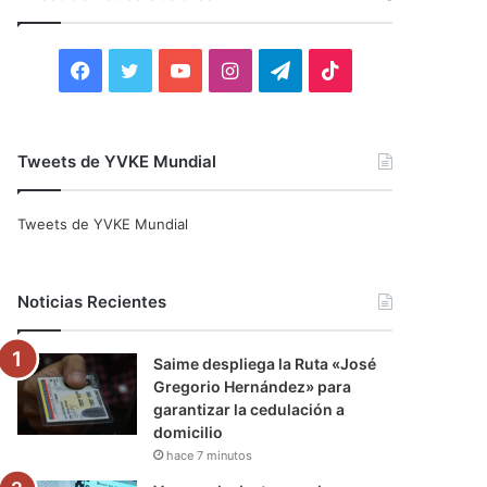
r
:
F
T
Y
I
T
T
a
w
o
n
e
i
c
i
u
s
l
k
Tweets de YVKE Mundial
e
t
T
t
e
T
Tweets de YVKE Mundial
b
t
u
a
g
o
o
e
b
g
r
k
Noticias Recientes
o
r
e
r
a
Saime despliega la Ruta «José
k
a
m
Gregorio Hernández» para
garantizar la cedulación a
m
domicilio
hace 7 minutos