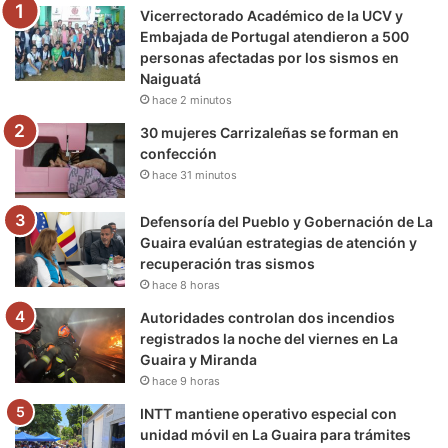
Vicerrectorado Académico de la UCV y
o
r
e
r
a
Embajada de Portugal atendieron a 500
personas afectadas por los sismos en
k
a
m
Naiguatá
hace 2 minutos
m
30 mujeres Carrizaleñas se forman en
confección
hace 31 minutos
Defensoría del Pueblo y Gobernación de La
Guaira evalúan estrategias de atención y
recuperación tras sismos
hace 8 horas
Autoridades controlan dos incendios
registrados la noche del viernes en La
Guaira y Miranda
hace 9 horas
INTT mantiene operativo especial con
unidad móvil en La Guaira para trámites