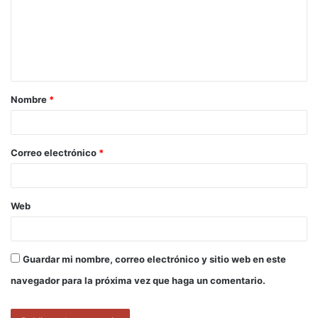
e
n
t
a
Nombre
*
r
i
o
Correo electrónico
*
*
Web
Guardar mi nombre, correo electrónico y sitio web en este
navegador para la próxima vez que haga un comentario.