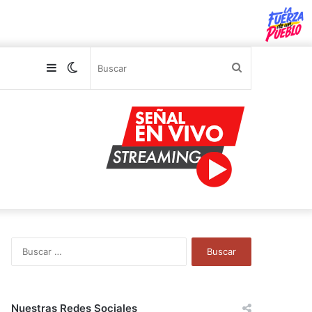
Sidebar
Switch
Buscar
skin
B
u
s
c
a
Nuestras Redes Sociales