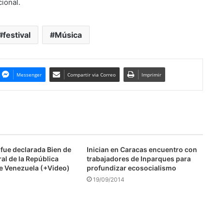
ional.
festival
Música
Messenger
Compartir via Correo
Imprimir
fue declarada Bien de
Inician en Caracas encuentro con
ral de la República
trabajadores de Inparques para
de Venezuela (+Video)
profundizar ecosocialismo
19/09/2014