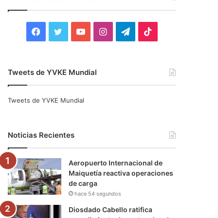
r
:
F
T
Y
I
T
T
a
w
o
n
e
i
c
i
u
s
l
k
Tweets de YVKE Mundial
e
t
T
t
e
T
Tweets de YVKE Mundial
b
t
u
a
g
o
o
e
b
g
r
k
Noticias Recientes
o
r
e
r
a
Aeropuerto Internacional de
k
a
m
Maiquetía reactiva operaciones
de carga
m
hace 54 segundos
Diosdado Cabello ratifica