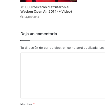
75.000 rockeros disfrutaron el
Wacken Open Air 2014 (+ Video)
04/08/2014
Deja un comentario
Tu dirección de correo electrónico no será publicada.
Los
C
o
m
e
n
t
a
Nombre
*