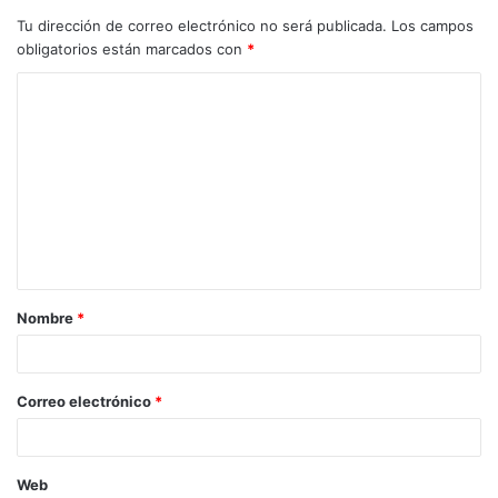
Tu dirección de correo electrónico no será publicada.
Los campos
obligatorios están marcados con
*
C
o
m
e
n
t
a
Nombre
*
r
i
o
Correo electrónico
*
*
Web