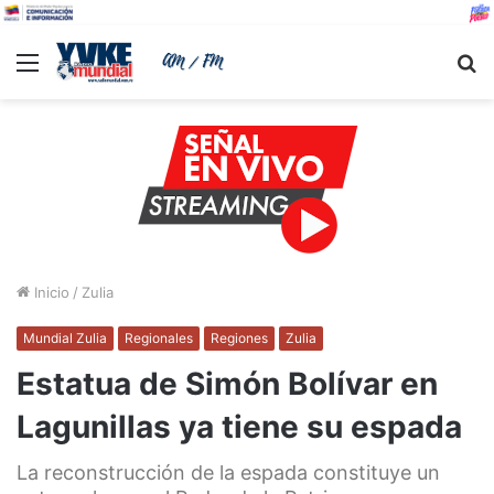
Menu
B
Inicio
/
Zulia
Mundial Zulia
Regionales
Regiones
Zulia
Estatua de Simón Bolívar en
Lagunillas ya tiene su espada
La reconstrucción de la espada constituye un