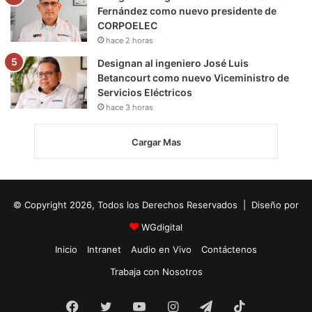
Fernández como nuevo presidente de
CORPOELEC
hace 2 horas
Designan al ingeniero José Luis
Betancourt como nuevo Viceministro de
Servicios Eléctricos
hace 3 horas
Cargar Mas
© Copyright 2026, Todos los Derechos Reservados | Diseño por
WGdigital
Inicio
Intranet
Audio en Vivo
Contáctenos
Trabaja con Nosotros
Facebook
Twitter
YouTube
Instagram
Telegram
TikTok