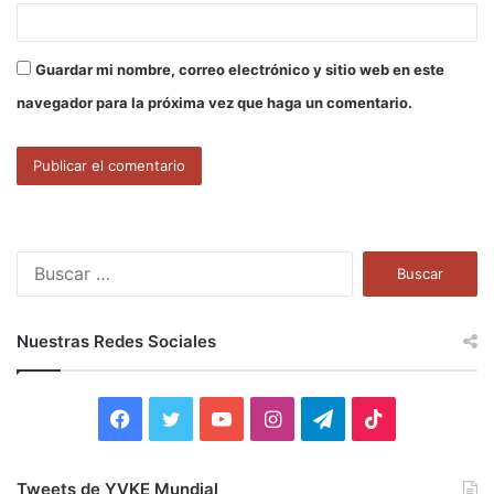
Guardar mi nombre, correo electrónico y sitio web en este
navegador para la próxima vez que haga un comentario.
B
u
s
c
Nuestras Redes Sociales
a
r
:
F
T
Y
I
T
T
a
w
o
n
e
i
Tweets de YVKE Mundial