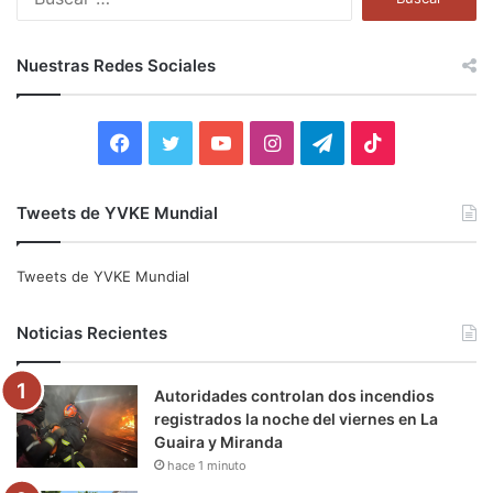
u
s
c
Nuestras Redes Sociales
a
r
:
F
T
Y
I
T
T
a
w
o
n
e
i
Tweets de YVKE Mundial
c
i
u
s
l
k
e
t
T
t
e
T
Tweets de YVKE Mundial
b
t
u
a
g
o
Noticias Recientes
o
e
b
g
r
k
Autoridades controlan dos incendios
o
r
e
r
a
registrados la noche del viernes en La
Guaira y Miranda
k
a
m
hace 1 minuto