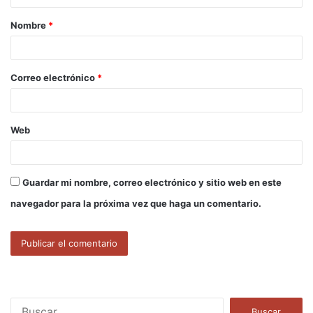
a
Nombre
*
r
i
o
Correo electrónico
*
*
Web
Guardar mi nombre, correo electrónico y sitio web en este
navegador para la próxima vez que haga un comentario.
B