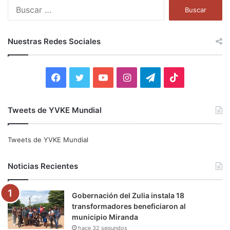
B
u
s
c
Nuestras Redes Sociales
a
r
:
F
T
Y
I
T
T
a
w
o
n
e
i
Tweets de YVKE Mundial
c
i
u
s
l
k
e
t
T
t
e
T
Tweets de YVKE Mundial
b
t
u
a
g
o
Noticias Recientes
o
e
b
g
r
k
Gobernación del Zulia instala 18
o
r
e
r
a
transformadores beneficiaron al
municipio Miranda
k
a
m
hace 32 segundos