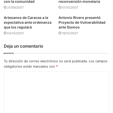
con la comunidad
reconversión monetaria
21/09/2007
01/10/2007
Artesanos de Caracas a la
Antonio Rivero presentó
expectativa ante ordenanza
Proyecto de Vulnerabilidad
que los regulará
ante Sismos
04/10/2007
16/10/2007
Deja un comentario
Tu dirección de correo electrónico no será publicada.
Los campos
obligatorios están marcados con
*
C
o
m
e
n