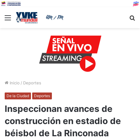
Menu
B
Inicio
/
Deportes
De la Ciudad
Deportes
Inspeccionan avances de
construcción en estadio de
béisbol de La Rinconada