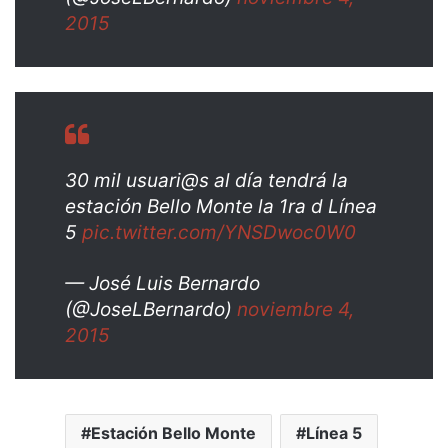
2015
30 mil usuari@s al día tendrá la
estación Bello Monte la 1ra d Línea
5
pic.twitter.com/YNSDwoc0W0
— José Luis Bernardo
(@JoseLBernardo)
noviembre 4,
2015
Estación Bello Monte
Línea 5