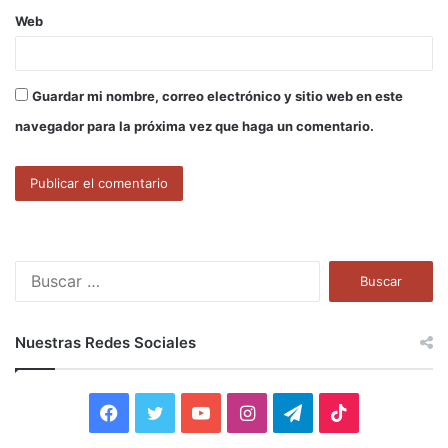
Web
Guardar mi nombre, correo electrónico y sitio web en este
navegador para la próxima vez que haga un comentario.
B
u
s
c
Nuestras Redes Sociales
a
r
:
F
T
Y
I
T
T