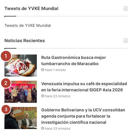
a
w
o
n
e
i
Tweets de YVKE Mundial
c
i
u
s
l
k
e
t
T
t
e
T
Tweets de YVKE Mundial
b
t
u
a
g
o
Noticias Recientes
o
e
b
g
r
k
Ruta Gastronómica busca mejor
o
r
e
r
a
tumbarrancho de Maracaibo
hace 1 minuto
k
a
m
m
Venezuela impulsa su café de especialidad
en la feria internacional SIGEP Asia 2026
hace 23 minutos
Gobierno Bolivariano y la UCV consolidan
agenda conjunta para fortalecer la
investigación científica nacional
hace 33 minutos