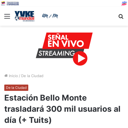
Menu
B
Inicio
/
De la Ciudad
De la Ciudad
Estación Bello Monte
trasladará 300 mil usuarios al
día (+ Tuits)