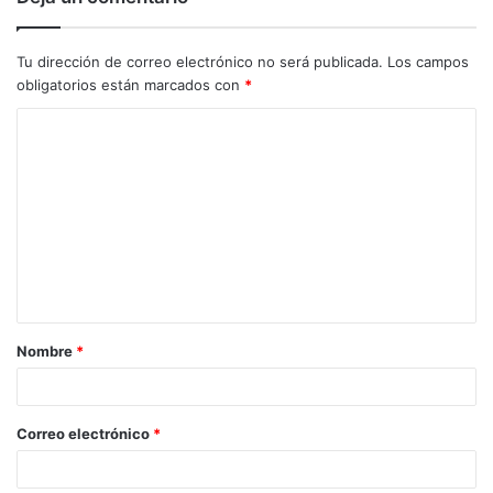
Tu dirección de correo electrónico no será publicada.
Los campos
obligatorios están marcados con
*
C
o
m
e
n
t
a
Nombre
*
r
i
o
Correo electrónico
*
*