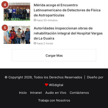
Mérida acoge el Encuentro
Latinoamericano de Detectores de Física
de Astropartículas
hace 50 minutos
Autoridades inspeccionan obras de
rehabilitación integral del Hospital Vargas
de La Guaira
hace 2 horas
Cargar Mas
© Copyright 2026, Todos los Derechos Reservados | Diseño por
WGdigital
Inicio
Intranet
Audio en Vivo
Contáctenos
Trabaja con Nosotros