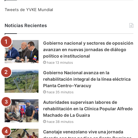
e
t
T
t
e
T
Tweets de YVKE Mundial
b
t
u
a
g
o
Noticias Recientes
o
e
b
g
r
k
Gobierno nacional y sectores de oposición
o
r
e
r
a
avanzan en nuevas jornadas de diálogo
político e institucional
k
a
m
hace 13 minutos
m
Gobierno Nacional avanza en la
rehabilitación integral de la línea eléctrica
Planta Centro–Yaracuy
hace 35 minutos
Autoridades supervisan labores de
rehabilitación en la Clínica Popular Alfredo
Machado de La Guaira
hace 38 minutos
Canotaje venezolano vive una jornada