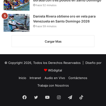
dorada con tres podios en Santo Domingo
hace 52 minutos
Daniela Rivera obtiene oro en vela para
Venezuela en Santo Domingo 2026
hace 59 minutos
Cargar Mas
© Copyright 2026, Todos los Derechos Reservados | Diseño por
WGdigital
Inicio
Intranet
Audio en Vivo
Contáctenos
Trabaja con Nosotros
Facebook
Twitter
YouTube
Instagram
Telegram
TikTok