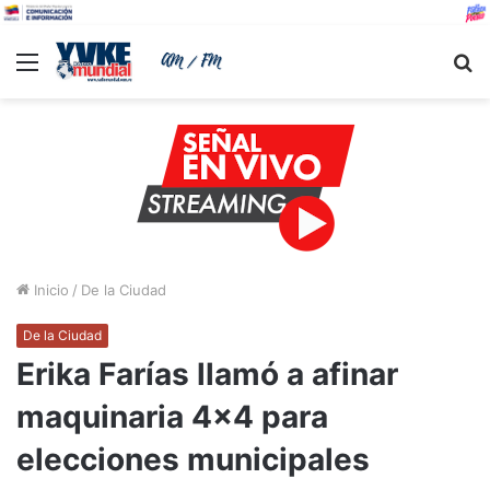
Menu
B
Inicio
/
De la Ciudad
De la Ciudad
Erika Farías llamó a afinar
maquinaria 4×4 para
elecciones municipales