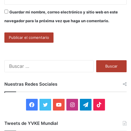
Guardar mi nombre, correo electrónico y sitio web en este
navegador para la próxima vez que haga un comentario.
B
u
s
c
Nuestras Redes Sociales
a
r
:
F
T
Y
I
T
T
a
w
o
n
e
i
Tweets de YVKE Mundial
c
i
u
s
l
k