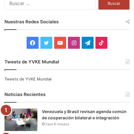
B
u
s
c
Nuestras Redes Sociales
a
r
:
F
T
Y
I
T
T
a
w
o
n
e
i
Tweets de YVKE Mundial
c
i
u
s
l
k
e
t
T
t
e
T
Tweets de YVKE Mundial
b
t
u
a
g
o
Noticias Recientes
o
e
b
g
r
k
Venezuela y Brasil revisan agenda común
o
r
e
r
a
de cooperación bilateral e integración
hace 8 minutos
k
a
m