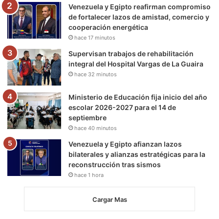
m
Venezuela y Egipto reafirman compromiso
de fortalecer lazos de amistad, comercio y
cooperación energética
hace 17 minutos
Supervisan trabajos de rehabilitación
integral del Hospital Vargas de La Guaira
hace 32 minutos
Ministerio de Educación fija inicio del año
escolar 2026-2027 para el 14 de
septiembre
hace 40 minutos
Venezuela y Egipto afianzan lazos
bilaterales y alianzas estratégicas para la
reconstrucción tras sismos
hace 1 hora
Cargar Mas