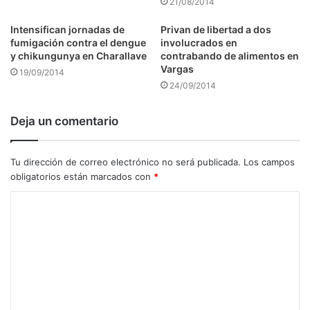
21/08/2014
Intensifican jornadas de
Privan de libertad a dos
fumigación contra el dengue
involucrados en
y chikungunya en Charallave
contrabando de alimentos en
Vargas
19/09/2014
24/09/2014
Deja un comentario
Tu dirección de correo electrónico no será publicada.
Los campos
obligatorios están marcados con
*
C
o
m
e
n
t