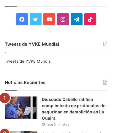
r
:
F
T
Y
I
T
T
a
w
o
n
e
i
c
i
u
s
l
k
Tweets de YVKE Mundial
e
t
T
t
e
T
Tweets de YVKE Mundial
b
t
u
a
g
o
o
e
b
g
r
k
Noticias Recientes
o
r
e
r
a
Diosdado Cabello ratifica
k
a
m
cumplimiento de protocolos de
seguridad en demolición en La
m
Guaira
hace 3 minutos