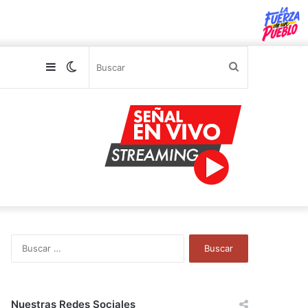
Sidebar
Switch
Buscar
skin
B
u
s
c
a
Nuestras Redes Sociales