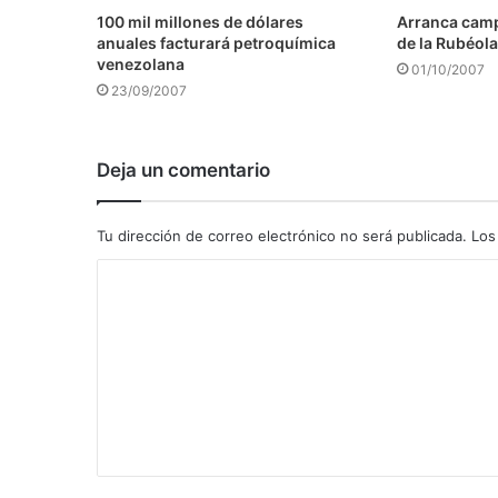
100 mil millones de dólares
Arranca camp
anuales facturará petroquímica
de la Rubéola
venezolana
01/10/2007
23/09/2007
Deja un comentario
Tu dirección de correo electrónico no será publicada.
Los
C
o
m
e
n
t
a