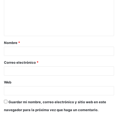
m
e
n
t
a
Nombre
*
r
i
o
Correo electrónico
*
*
Web
Guardar mi nombre, correo electrónico y sitio web en este
navegador para la próxima vez que haga un comentario.