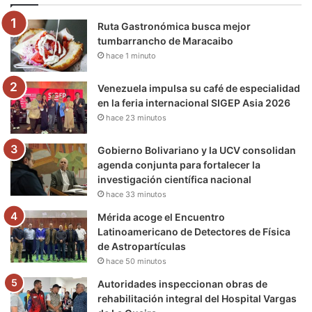
o
e
b
g
r
k
Ruta Gastronómica busca mejor
o
r
e
r
a
tumbarrancho de Maracaibo
hace 1 minuto
k
a
m
m
Venezuela impulsa su café de especialidad
en la feria internacional SIGEP Asia 2026
hace 23 minutos
Gobierno Bolivariano y la UCV consolidan
agenda conjunta para fortalecer la
investigación científica nacional
hace 33 minutos
Mérida acoge el Encuentro
Latinoamericano de Detectores de Física
de Astropartículas
hace 50 minutos
Autoridades inspeccionan obras de
rehabilitación integral del Hospital Vargas