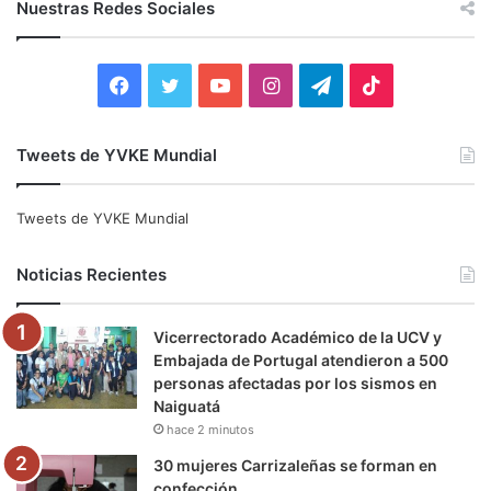
Nuestras Redes Sociales
a
r
:
F
T
Y
I
T
T
a
w
o
n
e
i
Tweets de YVKE Mundial
c
i
u
s
l
k
e
t
T
t
e
T
Tweets de YVKE Mundial
b
t
u
a
g
o
Noticias Recientes
o
e
b
g
r
k
Vicerrectorado Académico de la UCV y
o
r
e
r
a
Embajada de Portugal atendieron a 500
personas afectadas por los sismos en
k
a
m
Naiguatá
hace 2 minutos
m
30 mujeres Carrizaleñas se forman en
confección