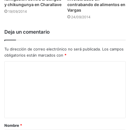
y chikungunya en Charallave
contrabando de alimentos en
Vargas
19/09/2014
24/09/2014
Deja un comentario
Tu dirección de correo electrónico no será publicada.
Los campos
obligatorios están marcados con
*
C
o
m
e
n
t
a
Nombre
*
r