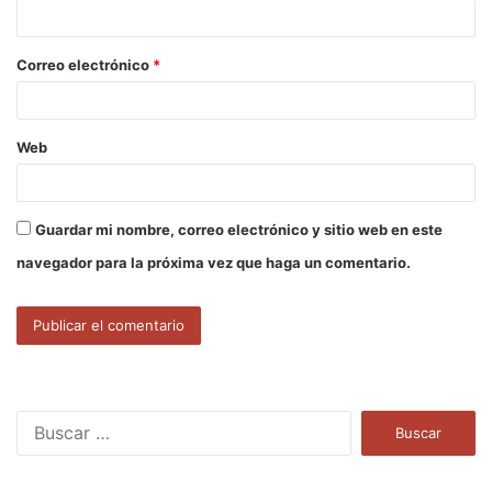
i
o
Correo electrónico
*
*
Web
Guardar mi nombre, correo electrónico y sitio web en este
navegador para la próxima vez que haga un comentario.
B
u
s
c