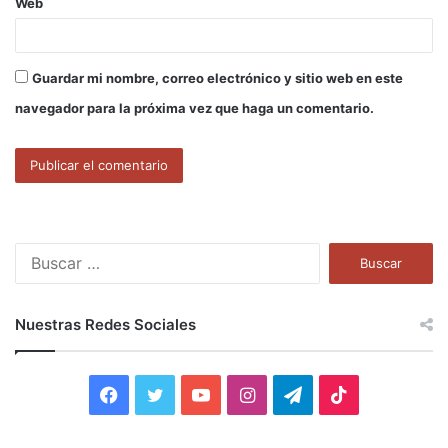
Web
Guardar mi nombre, correo electrónico y sitio web en este
navegador para la próxima vez que haga un comentario.
B
u
s
c
Nuestras Redes Sociales
a
r
:
F
T
Y
I
T
T
a
w
o
n
e
i