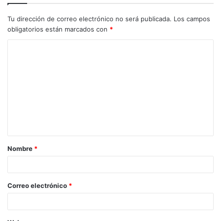
Tu dirección de correo electrónico no será publicada.
Los campos
obligatorios están marcados con
*
C
o
m
e
n
t
a
Nombre
*
r
i
o
Correo electrónico
*
*