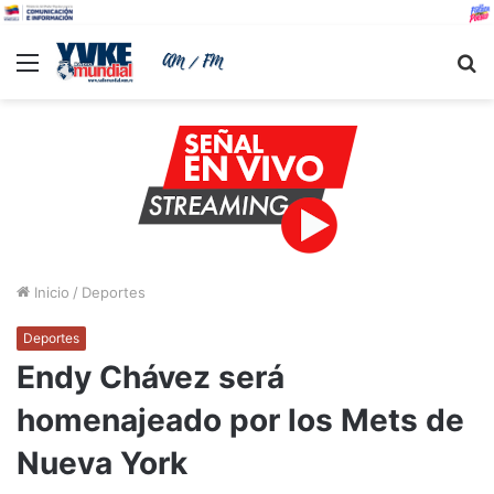
Menu
B
Inicio
/
Deportes
Deportes
Endy Chávez será
homenajeado por los Mets de
Nueva York