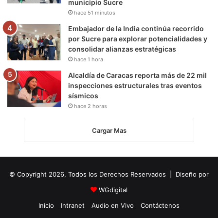
municipio Sucre
hace 51 minutos
Embajador de la India continúa recorrido
por Sucre para explorar potencialidades y
consolidar alianzas estratégicas
hace 1 hora
Alcaldía de Caracas reporta más de 22 mil
inspecciones estructurales tras eventos
sísmicos
hace 2 horas
Cargar Mas
© Copyright 2026, Todos los Derechos Reservados | Diseño por
WGdigital
Inicio
Intranet
Audio en Vivo
Contáctenos