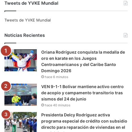
Tweets de YVKE Mundial
c
i
u
s
l
k
e
t
T
t
e
T
Tweets de YVKE Mundial
b
t
u
a
g
o
Noticias Recientes
o
e
b
g
r
k
Oriana Rodríguez conquista la medalla de
o
r
e
r
a
oro en karate en los Juegos
Centroamericanos y del Caribe Santo
k
a
m
Domingo 2026
hace 6 minutos
m
VEN 9-1-1 Bolívar mantiene activo centro
de acopio y campamento transitorio tras
sismos del 24 de junio
hace 40 minutos
Presidenta Delcy Rodríguez activa
programa especial de crédito con subsidio
directo para reparación de viviendas en el