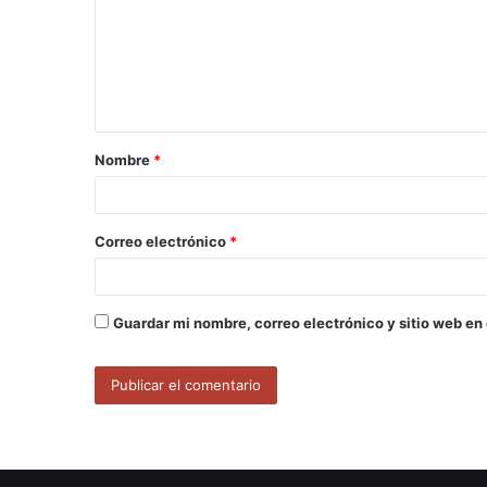
m
e
n
t
a
Nombre
*
r
i
o
Correo electrónico
*
*
Guardar mi nombre, correo electrónico y sitio web en