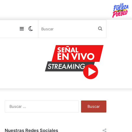
Sidebar
Switch
Buscar
skin
B
u
s
c
a
Nuestras Redes Sociales