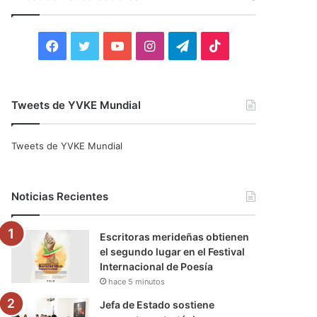
r
:
F
T
Y
I
T
T
a
w
o
n
e
i
c
i
u
s
l
k
Tweets de YVKE Mundial
e
t
T
t
e
T
Tweets de YVKE Mundial
b
t
u
a
g
o
o
e
b
g
r
k
Noticias Recientes
o
r
e
r
a
Escritoras merideñas obtienen
k
a
m
el segundo lugar en el Festival
Internacional de Poesía
m
hace 5 minutos
Jefa de Estado sostiene