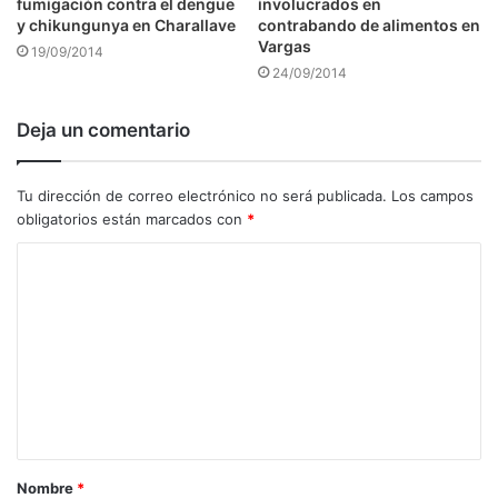
fumigación contra el dengue
involucrados en
y chikungunya en Charallave
contrabando de alimentos en
Vargas
19/09/2014
24/09/2014
Deja un comentario
Tu dirección de correo electrónico no será publicada.
Los campos
obligatorios están marcados con
*
C
o
m
e
n
t
a
Nombre
*
r