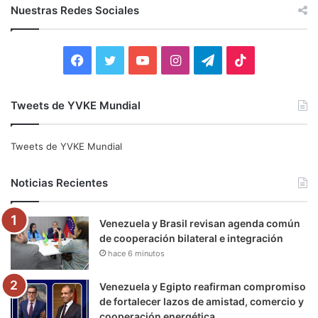
c
Nuestras Redes Sociales
a
r
:
F
T
Y
I
T
T
a
w
o
n
e
i
Tweets de YVKE Mundial
c
i
u
s
l
k
e
t
T
t
e
T
Tweets de YVKE Mundial
b
t
u
a
g
o
Noticias Recientes
o
e
b
g
r
k
Venezuela y Brasil revisan agenda común
o
r
e
r
a
de cooperación bilateral e integración
hace 6 minutos
k
a
m
m
Venezuela y Egipto reafirman compromiso
de fortalecer lazos de amistad, comercio y
cooperación energética