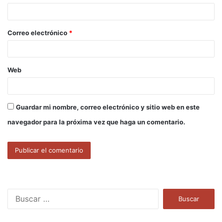
i
o
Correo electrónico
*
*
Web
Guardar mi nombre, correo electrónico y sitio web en este
navegador para la próxima vez que haga un comentario.
B
u
s