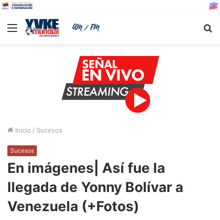
Menu
B
Inicio
/
Sucesos
Sucesos
En imágenes| Así fue la
llegada de Yonny Bolívar a
Venezuela (+Fotos)