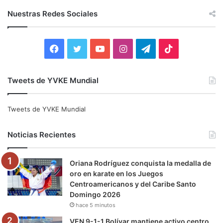
c
Nuestras Redes Sociales
a
r
:
F
T
Y
I
T
T
a
w
o
n
e
i
Tweets de YVKE Mundial
c
i
u
s
l
k
e
t
T
t
e
T
Tweets de YVKE Mundial
b
t
u
a
g
o
Noticias Recientes
o
e
b
g
r
k
Oriana Rodríguez conquista la medalla de
o
r
e
r
a
oro en karate en los Juegos
Centroamericanos y del Caribe Santo
k
a
m
Domingo 2026
hace 5 minutos
m
VEN 9-1-1 Bolívar mantiene activo centro