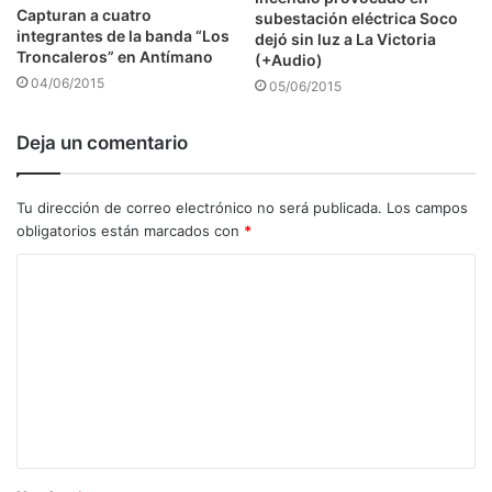
Capturan a cuatro
subestación eléctrica Soco
integrantes de la banda “Los
dejó sin luz a La Victoria
Troncaleros” en Antímano
(+Audio)
04/06/2015
05/06/2015
Deja un comentario
Tu dirección de correo electrónico no será publicada.
Los campos
obligatorios están marcados con
*
C
o
m
e
n
t
a