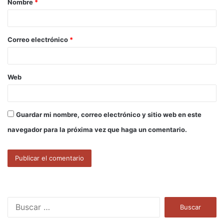
Nombre
*
r
i
o
Correo electrónico
*
*
Web
Guardar mi nombre, correo electrónico y sitio web en este
navegador para la próxima vez que haga un comentario.
B
u
s