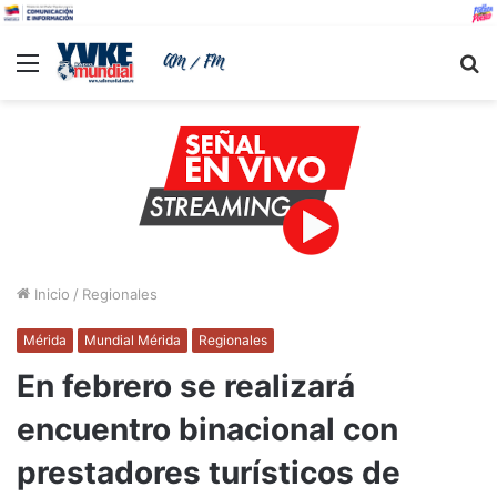
Menu
B
Inicio
/
Regionales
Mérida
Mundial Mérida
Regionales
En febrero se realizará
encuentro binacional con
prestadores turísticos de