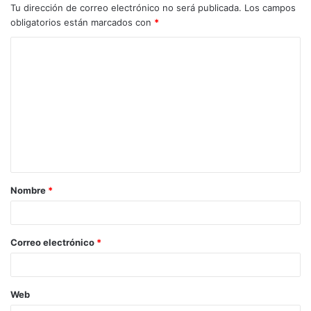
Tu dirección de correo electrónico no será publicada.
Los campos
obligatorios están marcados con
*
C
o
m
e
n
t
a
Nombre
*
r
i
o
Correo electrónico
*
*
Web