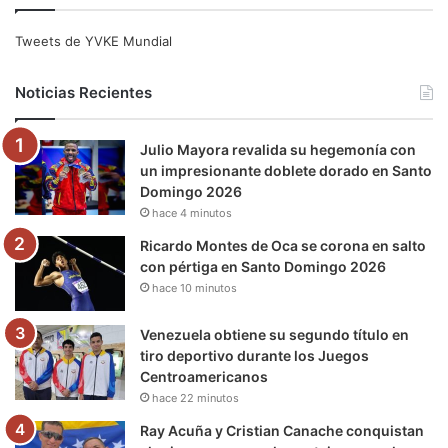
e
t
T
t
e
T
Tweets de YVKE Mundial
b
t
u
a
g
o
Noticias Recientes
o
e
b
g
r
k
Julio Mayora revalida su hegemonía con
o
r
e
r
a
un impresionante doblete dorado en Santo
Domingo 2026
k
a
m
hace 4 minutos
m
Ricardo Montes de Oca se corona en salto
con pértiga en Santo Domingo 2026
hace 10 minutos
Venezuela obtiene su segundo título en
tiro deportivo durante los Juegos
Centroamericanos
hace 22 minutos
Ray Acuña y Cristian Canache conquistan