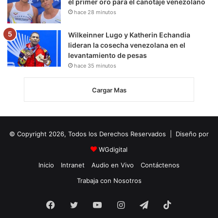
el primer oro para el canotaje venezolano
hace 28 minutos
Wilkeinner Lugo y Katherin Echandia
lideran la cosecha venezolana en el
levantamiento de pesas
hace 35 minutos
Cargar Mas
© Copyright 2026, Todos los Derechos Reservados | Diseño por
WGdigital
Inicio
Intranet
Audio en Vivo
Contáctenos
Trabaja con Nosotros
Facebook
Twitter
YouTube
Instagram
Telegram
TikTok