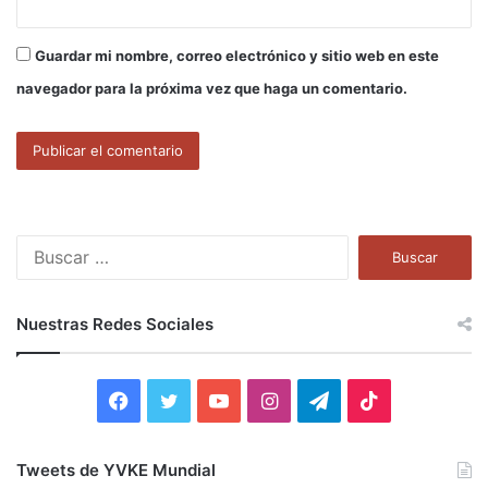
Guardar mi nombre, correo electrónico y sitio web en este
navegador para la próxima vez que haga un comentario.
B
u
s
c
Nuestras Redes Sociales
a
r
:
F
T
Y
I
T
T
a
w
o
n
e
i
Tweets de YVKE Mundial
c
i
u
s
l
k