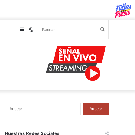
Sidebar
Switch
Buscar
skin
B
u
s
c
a
Nuestras Redes Sociales