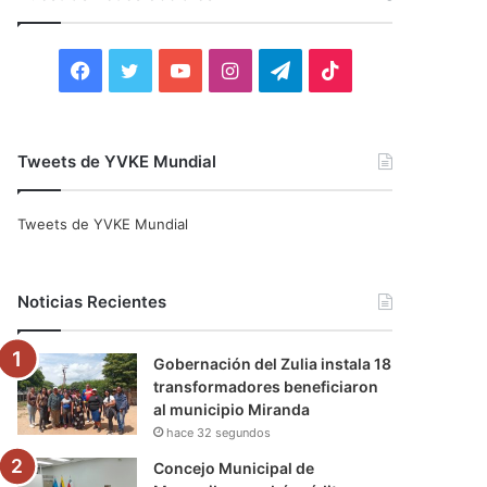
r
:
F
T
Y
I
T
T
a
w
o
n
e
i
c
i
u
s
l
k
Tweets de YVKE Mundial
e
t
T
t
e
T
Tweets de YVKE Mundial
b
t
u
a
g
o
o
e
b
g
r
k
Noticias Recientes
o
r
e
r
a
Gobernación del Zulia instala 18
k
a
m
transformadores beneficiaron
al municipio Miranda
m
hace 32 segundos
Concejo Municipal de