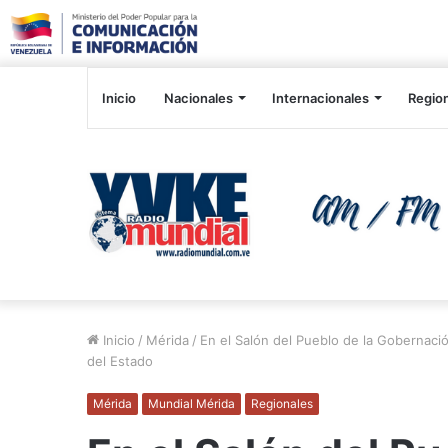
Inicio
Nacionales
Internacionales
Regio
Inicio
/
Mérida
/
En el Salón del Pueblo de la Gobernaci
del Estado
Mérida
Mundial Mérida
Regionales