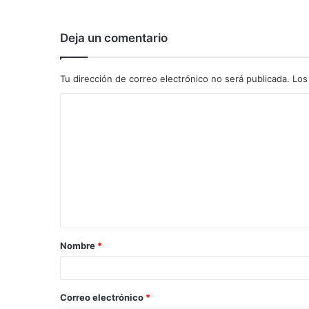
Deja un comentario
Tu dirección de correo electrónico no será publicada.
Los
C
o
m
e
n
t
a
Nombre
*
r
i
o
Correo electrónico
*