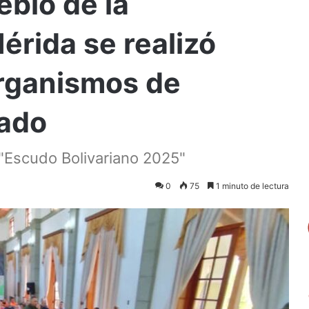
eblo de la
rida se realizó
Organismos de
tado
s "Escudo Bolivariano 2025"
0
75
1 minuto de lectura