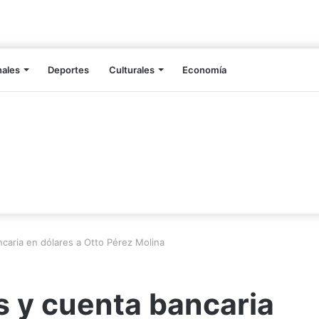
nales
Deportes
Culturales
Economía
caria en dólares a Otto Pérez Molina
s y cuenta bancaria