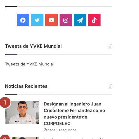
r
:
F
T
Y
I
T
T
a
w
o
n
e
i
c
i
u
s
l
k
Tweets de YVKE Mundial
e
t
T
t
e
T
Tweets de YVKE Mundial
b
t
u
a
g
o
o
e
b
g
r
k
Noticias Recientes
o
r
e
r
a
Designan al ingeniero Juan
k
a
m
Crisóstomo Fernández como
nuevo presidente de
m
CORPOELEC
hace 19 segundos