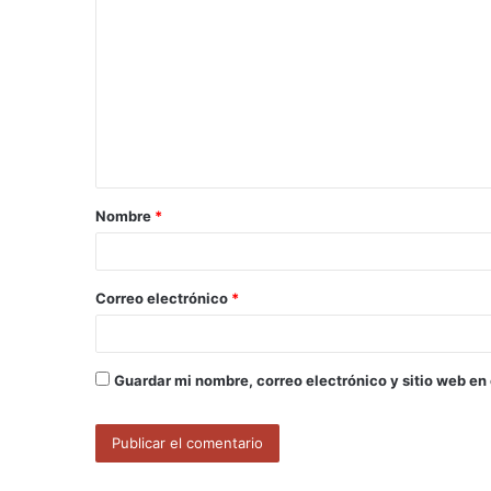
o
m
e
n
t
a
Nombre
*
r
i
o
Correo electrónico
*
*
Guardar mi nombre, correo electrónico y sitio web en