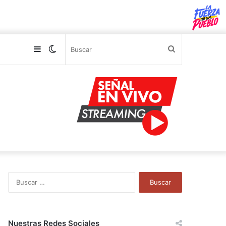
Sidebar
Switch
Buscar
skin
B
u
s
c
a
Nuestras Redes Sociales