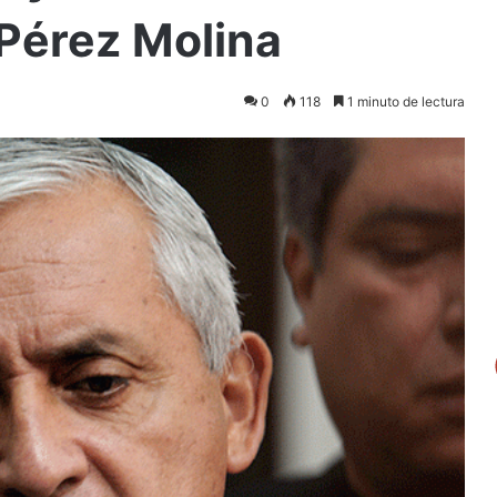
 Pérez Molina
0
118
1 minuto de lectura