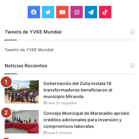
r
:
F
T
Y
I
T
T
a
w
o
n
e
i
Tweets de YVKE Mundial
c
i
u
s
l
k
e
t
T
t
e
T
Tweets de YVKE Mundial
b
t
u
a
g
o
Noticias Recientes
o
e
b
g
r
k
Gobernación del Zulia instala 18
o
r
e
r
a
transformadores beneficiaron al
municipio Miranda
k
a
m
hace 32 segundos
m
Concejo Municipal de Maracaibo aprobó
créditos adicionales para inversión y
compromisos laborales
hace 5 minutos