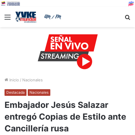
Menu
B
Inicio
/
Nacionales
Destacada
Nacionales
Embajador Jesús Salazar
entregó Copias de Estilo ante
Cancillería rusa