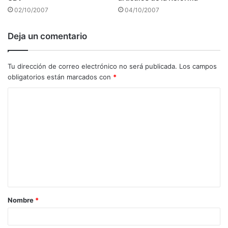
02/10/2007
04/10/2007
Deja un comentario
Tu dirección de correo electrónico no será publicada.
Los campos
obligatorios están marcados con
*
C
o
m
e
n
t
a
Nombre
*
r
i