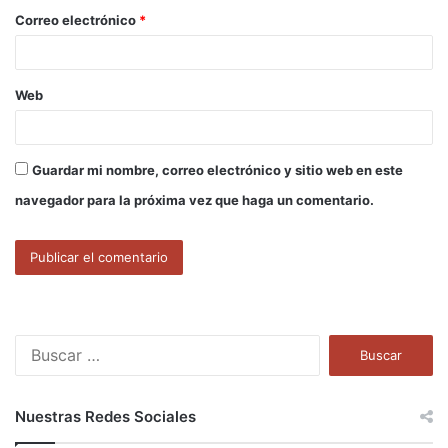
o
Correo electrónico
*
*
Web
Guardar mi nombre, correo electrónico y sitio web en este
navegador para la próxima vez que haga un comentario.
B
u
s
c
Nuestras Redes Sociales
a