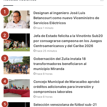
o
e
b
g
r
k
Designan al ingeniero José Luis
o
r
e
r
a
Betancourt como nuevo Viceministro de
Servicios Eléctricos
k
a
m
hace 1 minuto
m
Jefa de Estado felicita a la Vinotinto Sub20
por consagrarse campeona en los Juegos
Centroamericanos y del Caribe 2026
hace 25 minutos
Gobernación del Zulia instala 18
transformadores beneficiaron al
municipio Miranda
hace 8 horas
Concejo Municipal de Maracaibo aprobó
créditos adicionales para inversión y
compromisos laborales
hace 8 horas
Selección venezolana de fútbol sub-21