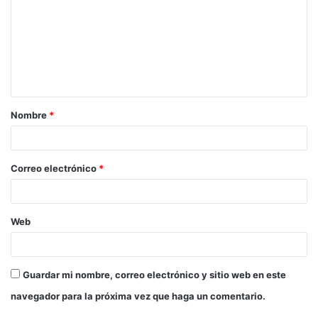
m
e
n
t
a
Nombre
*
r
i
o
Correo electrónico
*
*
Web
Guardar mi nombre, correo electrónico y sitio web en este
navegador para la próxima vez que haga un comentario.