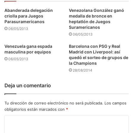
Abanderada delegación
Venezolana González ganó
criolla para Juegos
medalla de bronce en
Parasuramericanos
heptatlón de Juegos
Suramericanos
06/05/2013
06/05/2013
Venezuela gana espada
Barcelona con PSG y Real
masculina por equipos
Madrid con Liverpool: así
quedó el sorteo de grupos de
06/05/2013
la Champions
28/08/2014
Deja un comentario
Tu dirección de correo electrónico no será publicada.
Los campos
obligatorios están marcados con
*
C
o