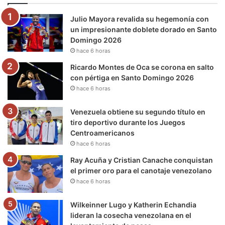
o
e
b
g
r
k
Julio Mayora revalida su hegemonía con
o
r
e
r
a
un impresionante doblete dorado en Santo
Domingo 2026
k
a
m
hace 6 horas
m
Ricardo Montes de Oca se corona en salto
con pértiga en Santo Domingo 2026
hace 6 horas
Venezuela obtiene su segundo título en
tiro deportivo durante los Juegos
Centroamericanos
hace 6 horas
Ray Acuña y Cristian Canache conquistan
el primer oro para el canotaje venezolano
hace 6 horas
Wilkeinner Lugo y Katherin Echandia
lideran la cosecha venezolana en el