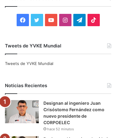
r
:
F
T
Y
I
T
T
a
w
o
n
e
i
c
i
u
s
l
k
Tweets de YVKE Mundial
e
t
T
t
e
T
Tweets de YVKE Mundial
b
t
u
a
g
o
o
e
b
g
r
k
Noticias Recientes
o
r
e
r
a
Designan al ingeniero Juan
k
a
m
Crisóstomo Fernández como
nuevo presidente de
m
CORPOELEC
hace 52 minutos