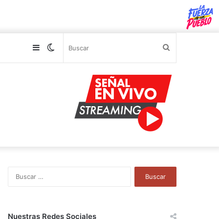
Sidebar
Switch
Buscar
skin
B
u
s
c
a
Nuestras Redes Sociales