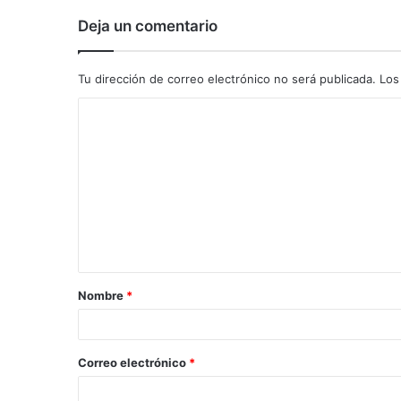
Deja un comentario
Tu dirección de correo electrónico no será publicada.
Los
C
o
m
e
n
t
a
Nombre
*
r
i
o
Correo electrónico
*
*