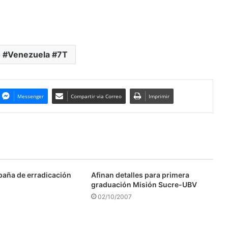
 #Venezuela #7T
Messenger
Compartir via Correo
Imprimir
aña de erradicación
Afinan detalles para primera
graduación Misión Sucre-UBV
02/10/2007