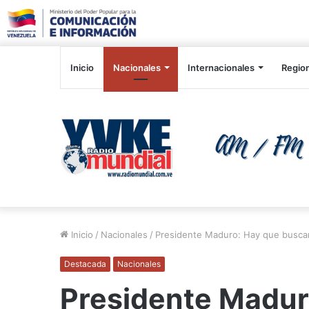
Inicio
Nacionales
Internacionales
Regio
Inicio
/
Nacionales
/
Presidente Maduro: Hay que busca
Destacada
Nacionales
Presidente Madur