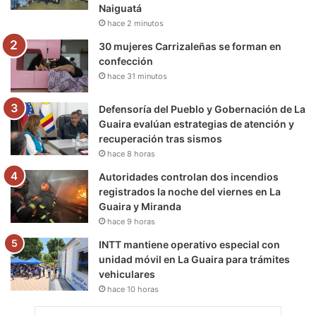
Naiguatá
hace 2 minutos
m
30 mujeres Carrizaleñas se forman en
confección
hace 31 minutos
Defensoría del Pueblo y Gobernación de La
Guaira evalúan estrategias de atención y
recuperación tras sismos
hace 8 horas
Autoridades controlan dos incendios
registrados la noche del viernes en La
Guaira y Miranda
hace 9 horas
INTT mantiene operativo especial con
unidad móvil en La Guaira para trámites
vehiculares
hace 10 horas