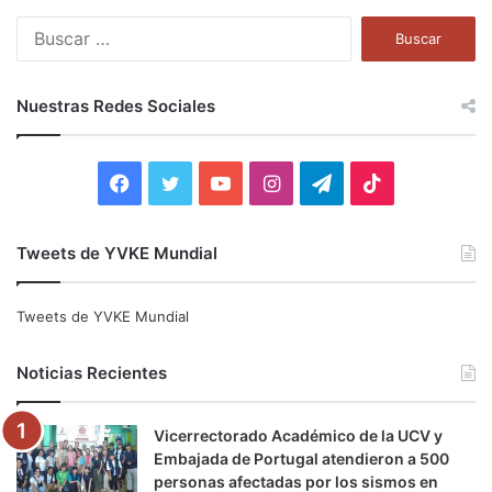
B
u
s
c
Nuestras Redes Sociales
a
r
:
F
T
Y
I
T
T
a
w
o
n
e
i
Tweets de YVKE Mundial
c
i
u
s
l
k
e
t
T
t
e
T
Tweets de YVKE Mundial
b
t
u
a
g
o
Noticias Recientes
o
e
b
g
r
k
Vicerrectorado Académico de la UCV y
o
r
e
r
a
Embajada de Portugal atendieron a 500
personas afectadas por los sismos en
k
a
m