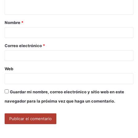
t
a
Nombre
*
r
i
o
Correo electrónico
*
*
Web
Guardar mi nombre, correo electrónico y sitio web en este
navegador para la próxima vez que haga un comentario.