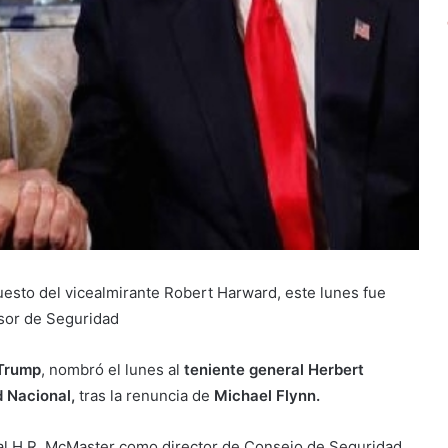
puesto del vicealmirante Robert Harward, este lunes fue
sor de Seguridad
Trump
, nombró el lunes al
teniente general Herbert
 Nacional,
tras la renuncia de
Michael Flynn.
ral H.R. McMaster como director de Consejo de Seguridad