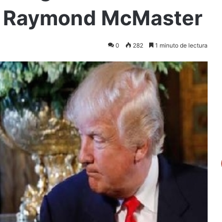
t Raymond McMaster
0
282
1 minuto de lectura