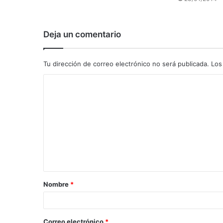
Deja un comentario
Tu dirección de correo electrónico no será publicada.
Los
C
o
m
e
n
t
a
Nombre
*
r
i
o
Correo electrónico
*