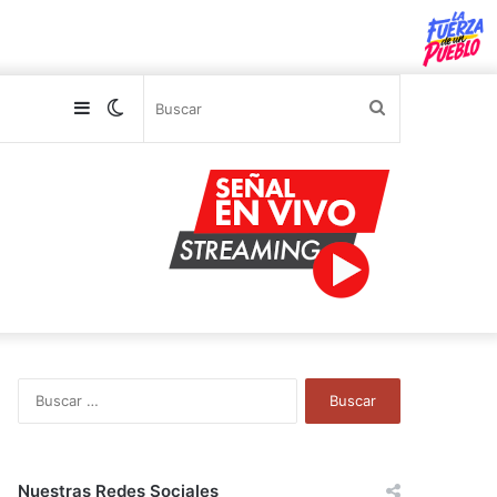
Sidebar
Switch
Buscar
skin
B
u
s
c
a
Nuestras Redes Sociales