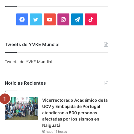
r
:
F
T
Y
I
T
T
a
w
o
n
e
i
c
i
u
s
l
k
Tweets de YVKE Mundial
e
t
T
t
e
T
Tweets de YVKE Mundial
b
t
u
a
g
o
o
e
b
g
r
k
Noticias Recientes
o
r
e
r
a
Vicerrectorado Académico de la
k
a
m
UCV y Embajada de Portugal
atendieron a 500 personas
m
afectadas por los sismos en
Naiguatá
hace 11 horas