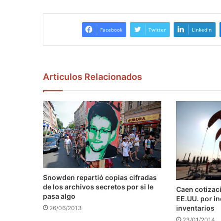
Facebook
Twitter
LinkedIn
Articulos Relacionados
Snowden repartió copias cifradas
de los archivos secretos por si le
Caen cotizaci
pasa algo
EE.UU. por i
inventarios
26/06/2013
23/01/2014