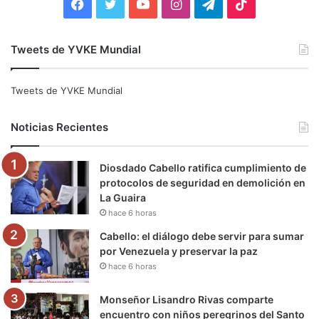
F
T
Y
I
T
T
a
w
o
n
e
i
Tweets de YVKE Mundial
c
i
u
s
l
k
e
t
T
t
e
T
Tweets de YVKE Mundial
b
t
u
a
g
o
Noticias Recientes
o
e
b
g
r
k
Diosdado Cabello ratifica cumplimiento de
o
r
e
r
a
protocolos de seguridad en demolición en
La Guaira
k
a
m
hace 6 horas
m
Cabello: el diálogo debe servir para sumar
por Venezuela y preservar la paz
hace 6 horas
Monseñor Lisandro Rivas comparte
encuentro con niños peregrinos del Santo