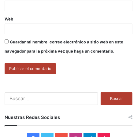
*
Web
Guardar mi nombre, correo electrónico y sitio web en este
navegador para la próxima vez que haga un comentario.
B
u
s
c
Nuestras Redes Sociales
a
r
: