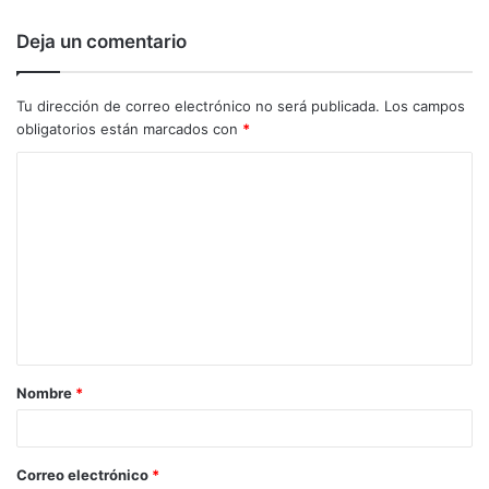
Deja un comentario
Tu dirección de correo electrónico no será publicada.
Los campos
obligatorios están marcados con
*
C
o
m
e
n
t
a
Nombre
*
r
i
o
Correo electrónico
*