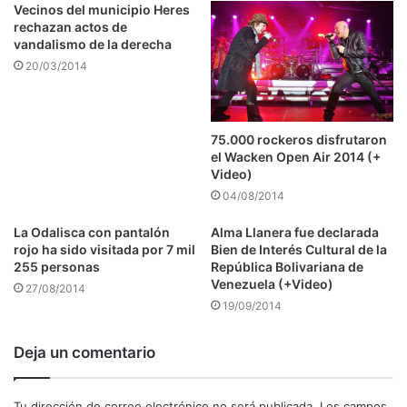
Vecinos del municipio Heres
rechazan actos de
vandalismo de la derecha
20/03/2014
75.000 rockeros disfrutaron
el Wacken Open Air 2014 (+
Video)
04/08/2014
La Odalisca con pantalón
Alma Llanera fue declarada
rojo ha sido visitada por 7 mil
Bien de Interés Cultural de la
255 personas
República Bolivariana de
Venezuela (+Video)
27/08/2014
19/09/2014
Deja un comentario
Tu dirección de correo electrónico no será publicada.
Los campos