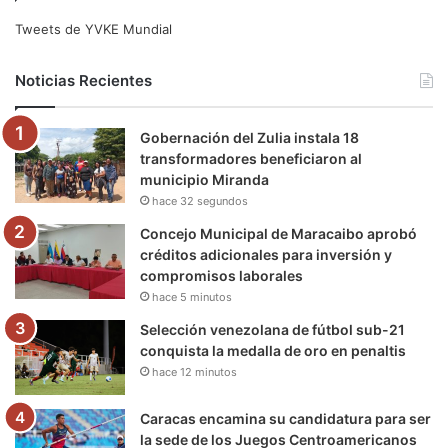
e
t
T
t
e
T
Tweets de YVKE Mundial
b
t
u
a
g
o
Noticias Recientes
o
e
b
g
r
k
Gobernación del Zulia instala 18
o
r
e
r
a
transformadores beneficiaron al
municipio Miranda
k
a
m
hace 32 segundos
m
Concejo Municipal de Maracaibo aprobó
créditos adicionales para inversión y
compromisos laborales
hace 5 minutos
Selección venezolana de fútbol sub-21
conquista la medalla de oro en penaltis
hace 12 minutos
Caracas encamina su candidatura para ser
la sede de los Juegos Centroamericanos