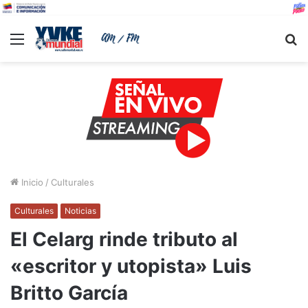
Menu
B
Inicio
/
Culturales
Culturales
Noticias
El Celarg rinde tributo al
«escritor y utopista» Luis
Britto García