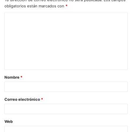
obligatorios están marcados con
*
C
o
m
e
n
t
a
Nombre
*
r
i
o
Correo electrónico
*
*
Web