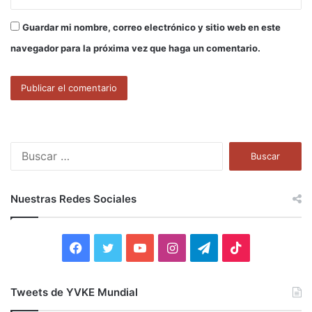
Guardar mi nombre, correo electrónico y sitio web en este
navegador para la próxima vez que haga un comentario.
B
u
s
c
Nuestras Redes Sociales
a
r
:
F
T
Y
I
T
T
a
w
o
n
e
i
Tweets de YVKE Mundial
c
i
u
s
l
k