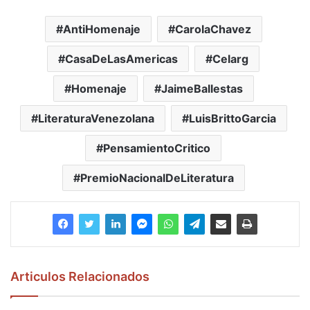
AntiHomenaje
CarolaChavez
CasaDeLasAmericas
Celarg
Homenaje
JaimeBallestas
LiteraturaVenezolana
LuisBrittoGarcia
PensamientoCritico
PremioNacionalDeLiteratura
Articulos Relacionados