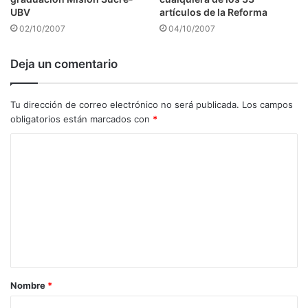
UBV
artículos de la Reforma
02/10/2007
04/10/2007
Deja un comentario
Tu dirección de correo electrónico no será publicada.
Los campos
obligatorios están marcados con
*
C
o
m
e
n
t
a
Nombre
*
r