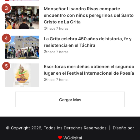
Monseñor Lisandro Rivas comparte
encuentro con niños peregrinos del Santo
Cristo de La Grita
hace 7 horas
La Grita celebra 450 años de historia, fe y
resistencia en el Táchira
hace 7 horas
Escritoras merideñas obtienen el segundo
lugar en el Festival Internacional de Poesía
hace 7 horas
Cargar Mas
© Copyright 2026, Todos los Derechos Reservados | Diseño por
WGdigital