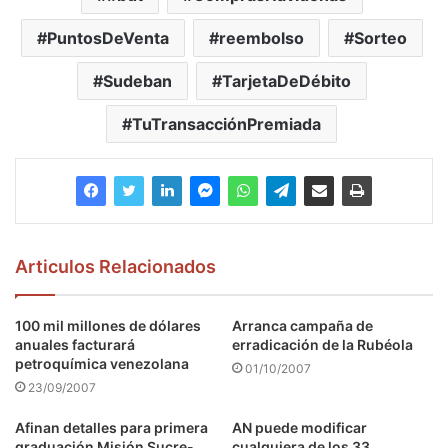
PuntosDeVenta
reembolso
Sorteo
Sudeban
TarjetaDeDébito
TuTransacciónPremiada
Articulos Relacionados
100 mil millones de dólares
Arranca campaña de
anuales facturará
erradicación de la Rubéola
petroquímica venezolana
01/10/2007
23/09/2007
Afinan detalles para primera
AN puede modificar
graduación Misión Sucre-
cualquiera de los 33