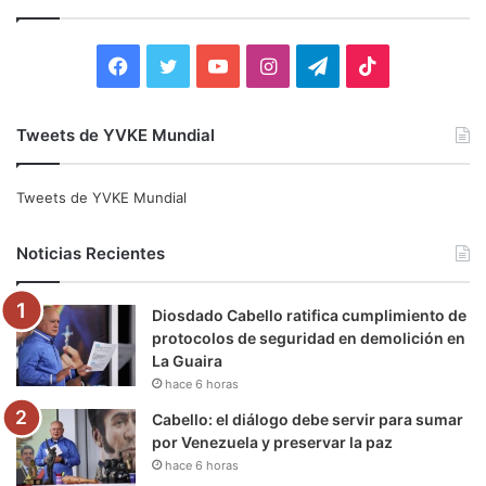
a
r
:
F
T
Y
I
T
T
a
w
o
n
e
i
Tweets de YVKE Mundial
c
i
u
s
l
k
e
t
T
t
e
T
Tweets de YVKE Mundial
b
t
u
a
g
o
Noticias Recientes
o
e
b
g
r
k
Diosdado Cabello ratifica cumplimiento de
o
r
e
r
a
protocolos de seguridad en demolición en
La Guaira
k
a
m
hace 6 horas
m
Cabello: el diálogo debe servir para sumar
por Venezuela y preservar la paz
hace 6 horas