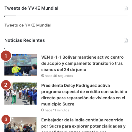
a
w
o
n
e
i
Tweets de YVKE Mundial
c
i
u
s
l
k
e
t
T
t
e
T
Tweets de YVKE Mundial
b
t
u
a
g
o
Noticias Recientes
o
e
b
g
r
k
VEN 9-1-1 Bolívar mantiene activo centro
o
r
e
r
a
de acopio y campamento transitorio tras
sismos del 24 de junio
k
a
m
hace 49 segundos
m
Presidenta Delcy Rodríguez activa
programa especial de crédito con subsidio
directo para reparación de viviendas en el
municipio Sucre
hace 11 minutos
Embajador de la India continúa recorrido
por Sucre para explorar potencialidades y