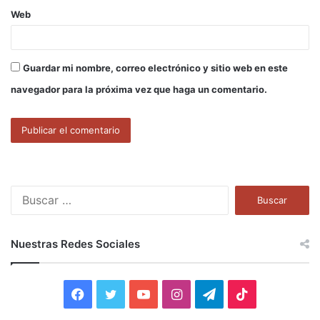
Web
Guardar mi nombre, correo electrónico y sitio web en este
navegador para la próxima vez que haga un comentario.
B
u
s
c
Nuestras Redes Sociales
a
r
:
F
T
Y
I
T
T