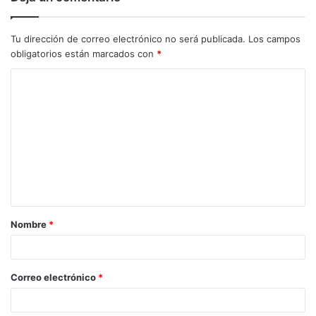
Tu dirección de correo electrónico no será publicada.
Los campos
obligatorios están marcados con
*
C
o
m
e
n
t
a
Nombre
*
r
i
o
Correo electrónico
*
*