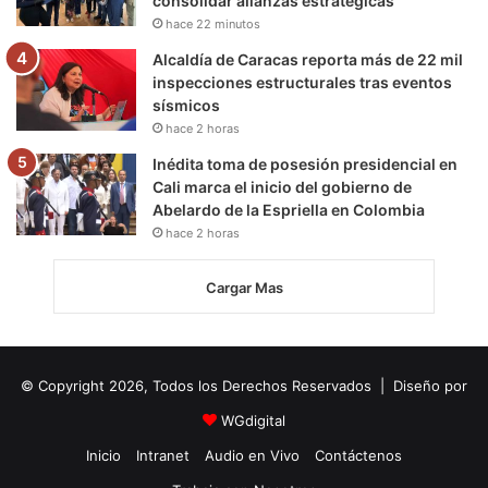
consolidar alianzas estratégicas
hace 22 minutos
Alcaldía de Caracas reporta más de 22 mil
inspecciones estructurales tras eventos
sísmicos
hace 2 horas
Inédita toma de posesión presidencial en
Cali marca el inicio del gobierno de
Abelardo de la Espriella en Colombia
hace 2 horas
Cargar Mas
© Copyright 2026, Todos los Derechos Reservados | Diseño por
WGdigital
Inicio
Intranet
Audio en Vivo
Contáctenos