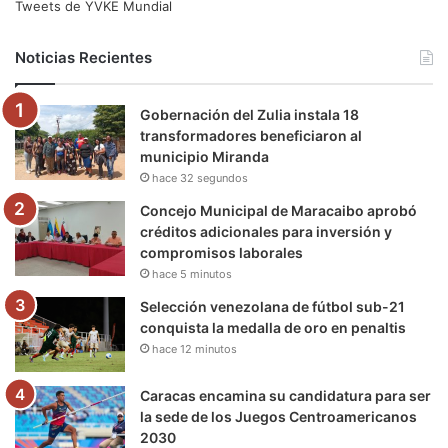
e
t
T
t
e
T
Tweets de YVKE Mundial
b
t
u
a
g
o
Noticias Recientes
o
e
b
g
r
k
Gobernación del Zulia instala 18
o
r
e
r
a
transformadores beneficiaron al
municipio Miranda
k
a
m
hace 32 segundos
m
Concejo Municipal de Maracaibo aprobó
créditos adicionales para inversión y
compromisos laborales
hace 5 minutos
Selección venezolana de fútbol sub-21
conquista la medalla de oro en penaltis
hace 12 minutos
Caracas encamina su candidatura para ser
la sede de los Juegos Centroamericanos
2030