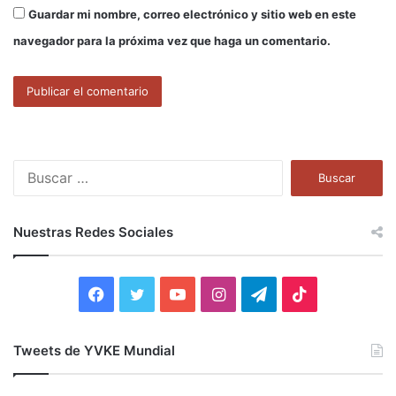
Guardar mi nombre, correo electrónico y sitio web en este
navegador para la próxima vez que haga un comentario.
B
u
s
c
Nuestras Redes Sociales
a
r
:
F
T
Y
I
T
T
a
w
o
n
e
i
Tweets de YVKE Mundial
c
i
u
s
l
k