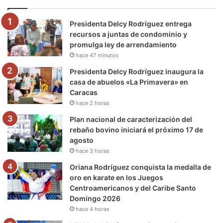
o
e
b
g
r
k
Presidenta Delcy Rodríguez entrega
o
r
e
r
a
recursos a juntas de condominio y
promulga ley de arrendamiento
k
a
m
hace 47 minutos
m
Presidenta Delcy Rodríguez inaugura la
casa de abuelos «La Primavera» en
Caracas
hace 2 horas
Plan nacional de caracterización del
rebaño bovino iniciará el próximo 17 de
agosto
hace 3 horas
Oriana Rodríguez conquista la medalla de
oro en karate en los Juegos
Centroamericanos y del Caribe Santo
Domingo 2026
hace 4 horas