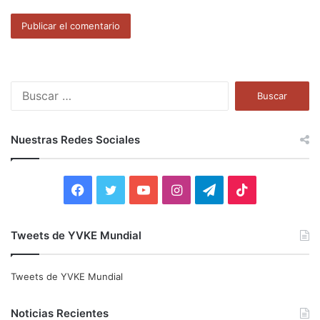
B
u
s
c
Nuestras Redes Sociales
a
r
:
F
T
Y
I
T
T
a
w
o
n
e
i
Tweets de YVKE Mundial
c
i
u
s
l
k
e
t
T
t
e
T
Tweets de YVKE Mundial
b
t
u
a
g
o
Noticias Recientes