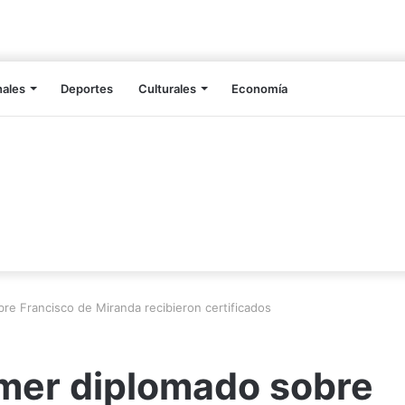
nales
Deportes
Culturales
Economía
re Francisco de Miranda recibieron certificados
imer diplomado sobre