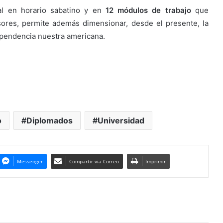
al en horario sabatino y en
12 módulos de trabajo
que
sores, permite además dimensionar, desde el presente, la
ependencia nuestra americana.
o
Diplomados
Universidad
Messenger
Compartir via Correo
Imprimir