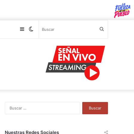
Sidebar
Switch
Buscar
skin
B
u
s
c
a
Nuestras Redes Sociales