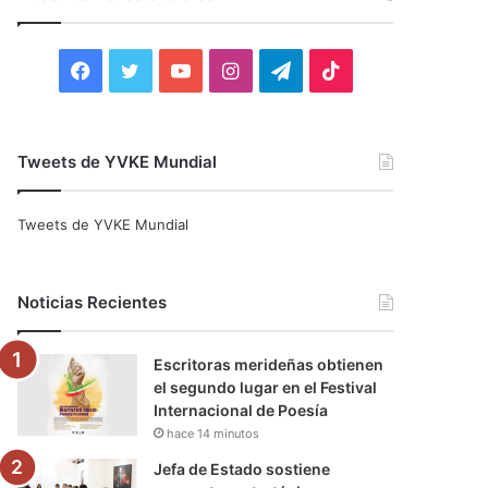
r
:
F
T
Y
I
T
T
a
w
o
n
e
i
c
i
u
s
l
k
Tweets de YVKE Mundial
e
t
T
t
e
T
Tweets de YVKE Mundial
b
t
u
a
g
o
o
e
b
g
r
k
Noticias Recientes
o
r
e
r
a
Escritoras merideñas obtienen
k
a
m
el segundo lugar en el Festival
Internacional de Poesía
m
hace 14 minutos
Jefa de Estado sostiene