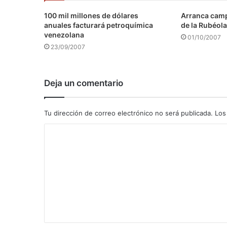
100 mil millones de dólares
Arranca camp
anuales facturará petroquímica
de la Rubéola
venezolana
01/10/2007
23/09/2007
Deja un comentario
Tu dirección de correo electrónico no será publicada.
Los
C
o
m
e
n
t
a