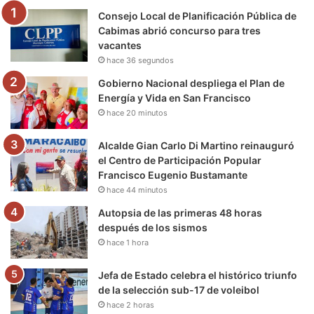
Consejo Local de Planificación Pública de
o
r
e
r
a
Cabimas abrió concurso para tres
vacantes
k
a
m
hace 36 segundos
m
Gobierno Nacional despliega el Plan de
Energía y Vida en San Francisco
hace 20 minutos
Alcalde Gian Carlo Di Martino reinauguró
el Centro de Participación Popular
Francisco Eugenio Bustamante
hace 44 minutos
Autopsia de las primeras 48 horas
después de los sismos
hace 1 hora
Jefa de Estado celebra el histórico triunfo
de la selección sub-17 de voleibol
hace 2 horas