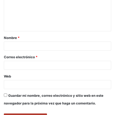
m
e
n
t
a
Nombre
*
r
i
o
Correo electrónico
*
*
Web
Guardar mi nombre, correo electrónico y sitio web en este
navegador para la próxima vez que haga un comentario.