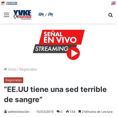
Menu
B
Inicio
/
Regionales
Regionales
“EE.UU tiene una sed terrible
de sangre”
administración
10/03/2015
0
134
2 Minutos de Lectura