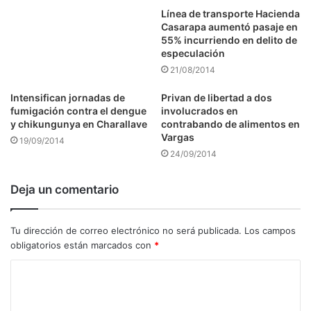
Línea de transporte Hacienda
Casarapa aumentó pasaje en
55% incurriendo en delito de
especulación
21/08/2014
Intensifican jornadas de
Privan de libertad a dos
fumigación contra el dengue
involucrados en
y chikungunya en Charallave
contrabando de alimentos en
Vargas
19/09/2014
24/09/2014
Deja un comentario
Tu dirección de correo electrónico no será publicada.
Los campos
obligatorios están marcados con
*
C
o