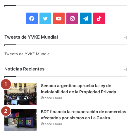
a
r
:
F
T
Y
I
T
T
a
w
o
n
e
i
Tweets de YVKE Mundial
c
i
u
s
l
k
e
t
T
t
e
T
Tweets de YVKE Mundial
b
t
u
a
g
o
Noticias Recientes
o
e
b
g
r
k
Senado argentino aprueba la ley de
o
r
e
r
a
Inviolabilidad de la Propiedad Privada
hace 1 hora
k
a
m
m
BDT financia la recuperación de comercios
afectados por sismos en La Guaira
hace 1 hora