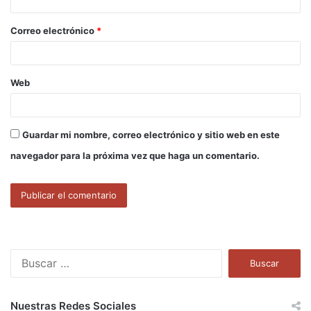
i
o
Correo electrónico
*
*
Web
Guardar mi nombre, correo electrónico y sitio web en este
navegador para la próxima vez que haga un comentario.
B
u
s
c
Nuestras Redes Sociales