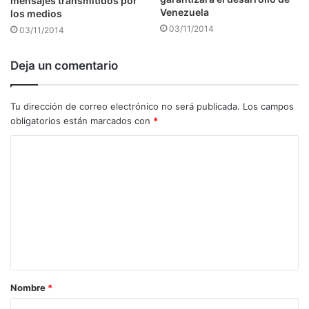
mensajes transmitidos por
Venezuela
los medios
03/11/2014
03/11/2014
Deja un comentario
Tu dirección de correo electrónico no será publicada.
Los campos
obligatorios están marcados con
*
C
o
m
e
n
t
a
Nombre
*
r