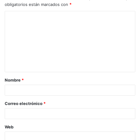
obligatorios están marcados con
*
C
o
m
e
n
t
a
Nombre
*
r
i
o
Correo electrónico
*
*
Web