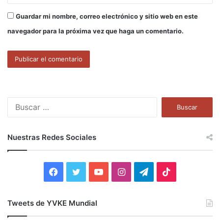
Guardar mi nombre, correo electrónico y sitio web en este
navegador para la próxima vez que haga un comentario.
B
u
s
c
Nuestras Redes Sociales
a
r
:
F
T
Y
I
T
T
a
w
o
n
e
i
Tweets de YVKE Mundial
c
i
u
s
l
k