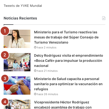
e
t
T
t
e
T
Tweets de YVKE Mundial
b
t
u
a
g
o
Noticias Recientes
o
e
b
g
r
k
Ministerio para el Turismo reactiva las
o
r
e
r
a
mesas de trabajo del Súper Consejo de
Turismo Venezolano
k
a
m
hace 2 minutos
m
Delcy Rodríguez visita el emprendimiento
«Boca Café» para impulsar la producción
nacional
hace 21 minutos
Ministerio de Salud capacita a personal
sanitario para optimizar la vacunación en
refugios
hace 26 minutos
Vicepresidente Héctor Rodríguez
encabezó asamblea de trabajo con