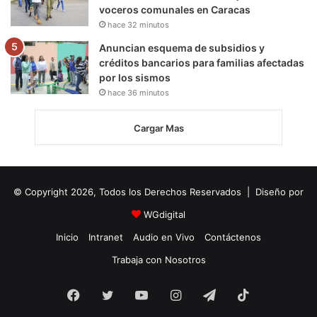
voceros comunales en Caracas
hace 32 minutos
Anuncian esquema de subsidios y
créditos bancarios para familias afectadas
por los sismos
hace 36 minutos
Cargar Mas
© Copyright 2026, Todos los Derechos Reservados | Diseño por
WGdigital
Inicio
Intranet
Audio en Vivo
Contáctenos
Trabaja con Nosotros
Facebook
Twitter
YouTube
Instagram
Telegram
TikTok