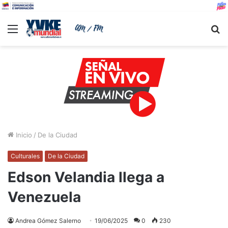
Menu
B
Inicio
/
De la Ciudad
Culturales
De la Ciudad
Edson Velandia llega a
Venezuela
Andrea Gómez Salerno
19/06/2025
0
230