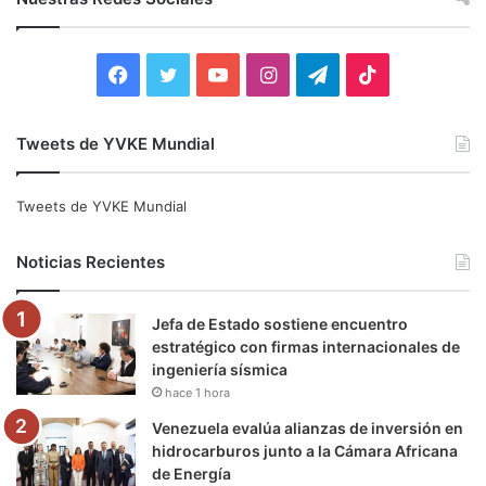
a
r
:
F
T
Y
I
T
T
a
w
o
n
e
i
Tweets de YVKE Mundial
c
i
u
s
l
k
e
t
T
t
e
T
Tweets de YVKE Mundial
b
t
u
a
g
o
Noticias Recientes
o
e
b
g
r
k
Jefa de Estado sostiene encuentro
o
r
e
r
a
estratégico con firmas internacionales de
ingeniería sísmica
k
a
m
hace 1 hora
m
Venezuela evalúa alianzas de inversión en
hidrocarburos junto a la Cámara Africana
de Energía