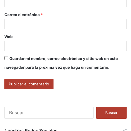
i
o
Correo electrónico
*
*
Web
Guardar mi nombre, correo electrónico y sitio web en este
navegador para la próxima vez que haga un comentario.
B
u
s
c
Nuestras Redes Sociales