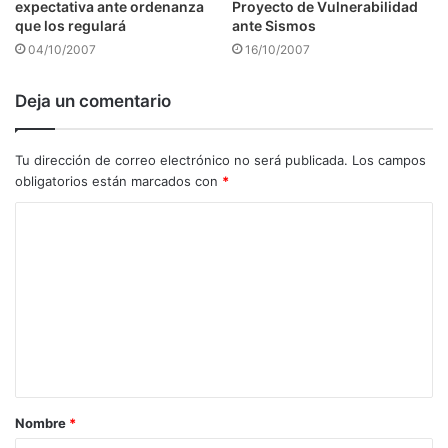
expectativa ante ordenanza
Proyecto de Vulnerabilidad
que los regulará
ante Sismos
04/10/2007
16/10/2007
Deja un comentario
Tu dirección de correo electrónico no será publicada.
Los campos
obligatorios están marcados con
*
C
o
m
e
n
t
a
Nombre
*
r