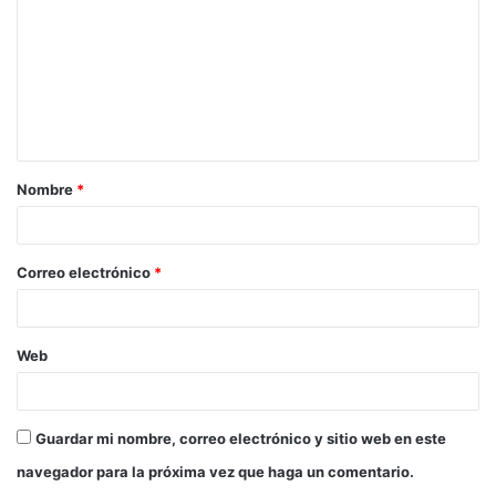
m
e
n
t
a
Nombre
*
r
i
o
Correo electrónico
*
*
Web
Guardar mi nombre, correo electrónico y sitio web en este
navegador para la próxima vez que haga un comentario.