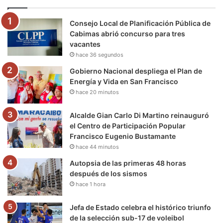
o
e
b
g
r
k
Consejo Local de Planificación Pública de
o
r
e
r
a
Cabimas abrió concurso para tres
vacantes
k
a
m
hace 36 segundos
m
Gobierno Nacional despliega el Plan de
Energía y Vida en San Francisco
hace 20 minutos
Alcalde Gian Carlo Di Martino reinauguró
el Centro de Participación Popular
Francisco Eugenio Bustamante
hace 44 minutos
Autopsia de las primeras 48 horas
después de los sismos
hace 1 hora
Jefa de Estado celebra el histórico triunfo
de la selección sub-17 de voleibol