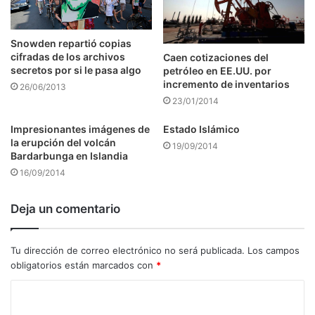
Snowden repartió copias
cifradas de los archivos
Caen cotizaciones del
secretos por si le pasa algo
petróleo en EE.UU. por
incremento de inventarios
26/06/2013
23/01/2014
Impresionantes imágenes de
Estado Islámico
la erupción del volcán
19/09/2014
Bardarbunga en Islandia
16/09/2014
Deja un comentario
Tu dirección de correo electrónico no será publicada.
Los campos
obligatorios están marcados con
*
C
o