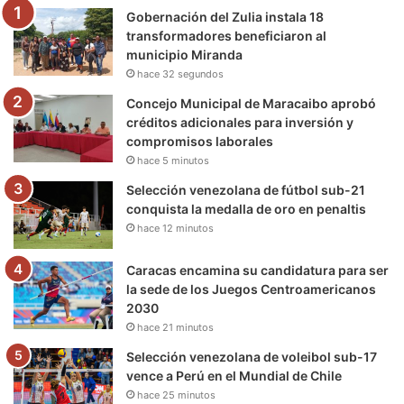
Gobernación del Zulia instala 18
o
r
e
r
a
transformadores beneficiaron al
municipio Miranda
k
a
m
hace 32 segundos
m
Concejo Municipal de Maracaibo aprobó
créditos adicionales para inversión y
compromisos laborales
hace 5 minutos
Selección venezolana de fútbol sub-21
conquista la medalla de oro en penaltis
hace 12 minutos
Caracas encamina su candidatura para ser
la sede de los Juegos Centroamericanos
2030
hace 21 minutos
Selección venezolana de voleibol sub-17
vence a Perú en el Mundial de Chile
hace 25 minutos