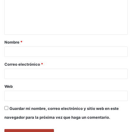
e
n
t
a
Nombre
*
r
i
o
Correo electrónico
*
*
Web
Guardar mi nombre, correo electrónico y sitio web en este
navegador para la próxima vez que haga un comentario.