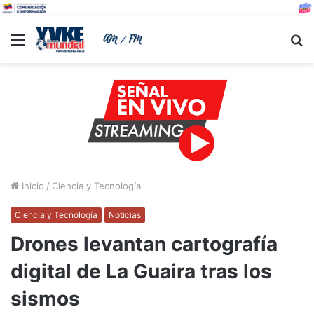
Menu
B
Inicio
/
Ciencia y Tecnología
Ciencia y Tecnología
Noticias
Drones levantan cartografía
digital de La Guaira tras los
sismos