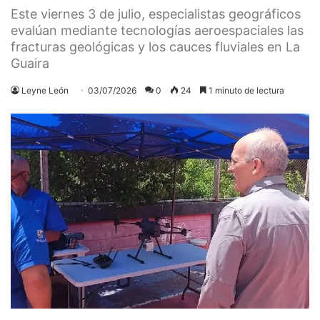
Este viernes 3 de julio, especialistas geográficos
evalúan mediante tecnologías aeroespaciales las
fracturas geológicas y los cauces fluviales en La
Guaira
Leyne León
03/07/2026
0
24
1 minuto de lectura