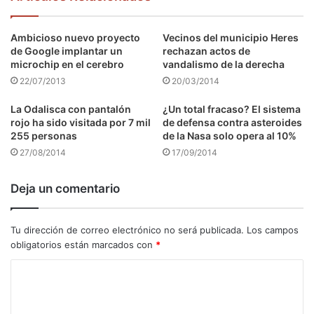
Ambicioso nuevo proyecto
Vecinos del municipio Heres
de Google implantar un
rechazan actos de
microchip en el cerebro
vandalismo de la derecha
22/07/2013
20/03/2014
La Odalisca con pantalón
¿Un total fracaso? El sistema
rojo ha sido visitada por 7 mil
de defensa contra asteroides
255 personas
de la Nasa solo opera al 10%
27/08/2014
17/09/2014
Deja un comentario
Tu dirección de correo electrónico no será publicada.
Los campos
obligatorios están marcados con
*
C
o
m