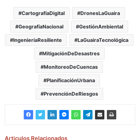
CartografíaDigital
DronesLaGuaira
GeografíaNacional
GestiónAmbiental
IngenieríaResiliente
LaGuairaTecnológica
MitigaciónDeDesastres
MonitoreoDeCuencas
PlanificaciónUrbana
PrevenciónDeRiesgos
Articulos Relacionados