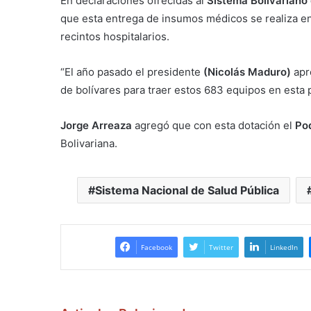
En declaraciones ofrecidas al
Sistema Bolivariano
que esta entrega de insumos médicos se realiza en 
recintos hospitalarios.
“El año pasado el presidente
(Nicolás Maduro)
apr
de bolívares para traer estos 683 equipos en esta pr
Jorge Arreaza
agregó que con esta dotación el
Po
Bolivariana.
Sistema Nacional de Salud Pública
Facebook
Twitter
LinkedIn