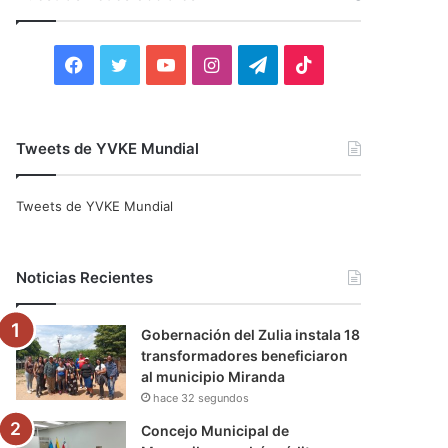
r
:
F
T
Y
I
T
T
a
w
o
n
e
i
c
i
u
s
l
k
Tweets de YVKE Mundial
e
t
T
t
e
T
Tweets de YVKE Mundial
b
t
u
a
g
o
o
e
b
g
r
k
Noticias Recientes
o
r
e
r
a
Gobernación del Zulia instala 18
k
a
m
transformadores beneficiaron
al municipio Miranda
m
hace 32 segundos
Concejo Municipal de