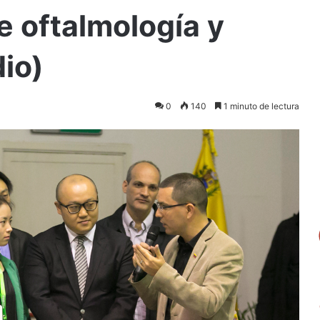
 oftalmología y
io)
0
140
1 minuto de lectura