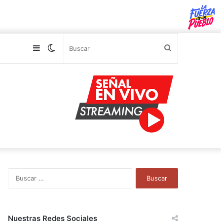
Sidebar
Switch
Buscar
skin
B
u
s
c
a
Nuestras Redes Sociales