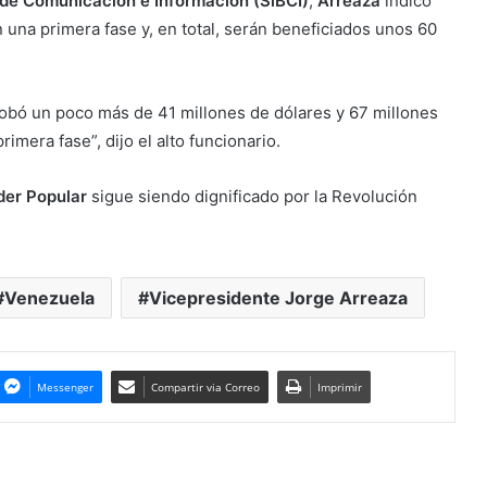
 de Comunicación e Información (SiBCI)
,
Arreaza
indicó
una primera fase y, en total, serán beneficiados unos 60
obó un poco más de 41 millones de dólares y 67 millones
imera fase”, dijo el alto funcionario.
der Popular
sigue siendo dignificado por la Revolución
Venezuela
Vicepresidente Jorge Arreaza
Messenger
Compartir via Correo
Imprimir