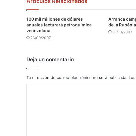
Articulos Relacionados
100 mil millones de dólares
Arranca camp
anuales facturará petroquímica
de la Rubéola
venezolana
01/10/2007
23/09/2007
Deja un comentario
Tu dirección de correo electrónico no será publicada.
Los
C
o
m
e
n
t